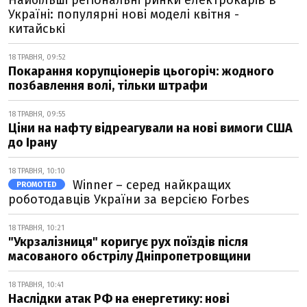
Найбільші регіональні ринки електрокарів в
Україні: популярні нові моделі квітня -
китайські
18 ТРАВНЯ, 09:52
Покарання корупціонерів цьогоріч: жодного
позбавлення волі, тільки штрафи
18 ТРАВНЯ, 09:55
Ціни на нафту відреагували на нові вимоги США
до Ірану
18 ТРАВНЯ, 10:10
Winner – серед найкращих
PROMOTED
роботодавців України за версією Forbes
18 ТРАВНЯ, 10:21
"Укрзалізниця" коригує рух поїздів після
масованого обстрілу Дніпропетровщини
18 ТРАВНЯ, 10:41
Наслідки атак РФ на енергетику: нові