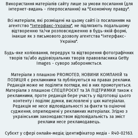
Використання матеріалів сайту лише за умови посилання (для
інтернет-видань - гіперпосилання) на "Економічну правду".
Всі матеріали, які розміщені на цьому сайті із посиланням на
агентство
"Інтерфакс-Україна"
, не підлягають подальшому
відтворенню та/чи розповсюдженню в будь-якій формі,
інакше як з письмового дозволу агентства "Інтерфакс-
Україна".
Будь-яке копіювання, передрук та відтворення фотографічних
творів та/або аудіовізуальних творів правовласника Getty
Images - суворо забороняється.
Матеріали з плашкою PROMOTED, НОВИНИ КОМПАНІЙ та
ПОЗИЦІЯ є рекламними та публікуються на правах реклами.
Редакція може не поділяти погляди, які в них промотуються.
Матеріали з плашкою СПЕЦПРОЄКТ та ЗА ПІДТРИМКИ також є
рекламними, проте редакція бере участь у підготовці цього
контенту і поділяє думки, висловлені у цих матеріалах.
Редакція не несе відповідальності за факти та оціночні
судження, оприлюднені у рекламних матеріалах. Згідно з
українським законодавством відповідальність за зміст
реклами несе рекламодавець.
Cубєкт у сфері онлайн-медіа; ідентифікатор медіа - R40-02163.