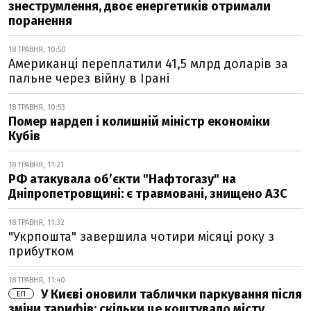
знеструмлення, двоє енергетиків отримали
поранення
18 ТРАВНЯ, 10:50
Американці переплатили 41,5 млрд доларів за
пальне через війну в Ірані
18 ТРАВНЯ, 10:53
Помер нардеп і колишній міністр економіки
Кубів
18 ТРАВНЯ, 11:21
РФ атакувала об’єкти "Нафтогазу" на
Дніпропетровщині: є травмовані, знищено АЗС
18 ТРАВНЯ, 11:32
"Укрпошта" завершила чотири місяці року з
прибутком
18 ТРАВНЯ, 11:40
У Києві оновили таблички паркування після
ЕП
зміни тарифів: скільки це коштувало місту