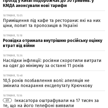
Проїзд у Києві подорожчає до 30 гривень: у
КМДА анонсували нові тарифи
18 ТРАВНЯ, 15:05
Приміщення під кафе та ресторани: які на них
ціни, попит та пропозиція в Україні
18 ТРАВНЯ, 15:18
Розвідка отримала внутрішню російську оцінку
втрат від війни
18 ТРАВНЯ, 15:36
Наслідки інфляції: росіяни скоротили витрати
на одяг до мінімуму за останні 11 років
18 ТРАВНЯ, 15:48
10,5 років позбавлення волі: апеляція не
змінила покарання ексдепутату Крючкову
18 ТРАВНЯ, 15:56
Інкасатора оштрафували на 17 тисяч за
ЕП
те, що на його телефоні виявили