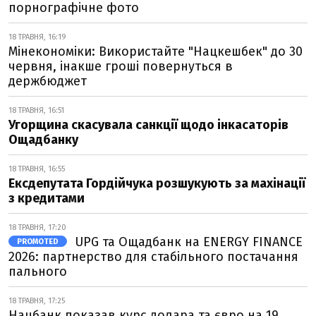
порнографічне фото
18 ТРАВНЯ, 16:19
Мінекономіки: Використайте "Нацкешбек" до 30
червня, інакше гроші повернуться в
держбюджет
18 ТРАВНЯ, 16:51
Угорщина скасувала санкції щодо інкасаторів
Ощадбанку
18 ТРАВНЯ, 16:55
Ексдепутата Гордійчука розшукують за махінації
з кредитами
18 ТРАВНЯ, 17:20
UPG та Ощадбанк на ENERGY FINANCE
PROMOTED
2026: партнерство для стабільного постачання
пального
18 ТРАВНЯ, 17:25
Нацбанк показав курс долара та євро на 19