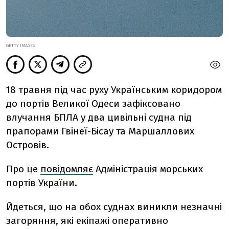
GETTY IMAGES
18 травня під час руху Українським коридором
до портів Великої Одеси зафіксовано
влучання БПЛА у два цивільні судна під
прапорами Гвінеї-Бісау та Маршаллових
Островів.
Про це
повідомляє
Адміністрація морських
портів України.
Йдеться, що
н
а обох суднах виникли незначні
загоряння, які екіпажі оперативно