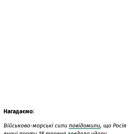
Нагадаємо
:
Військово-морські сили
повідомили
, що
Росія
вночі проти 18 травня завдала удару