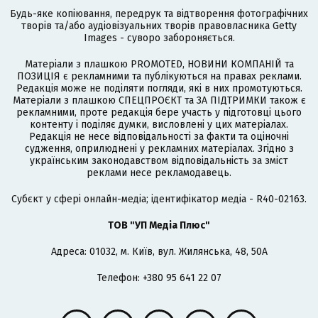
Будь-яке копіювання, передрук та відтворення фотографічних
творів та/або аудіовізуальних творів правовласника Getty
Images - суворо забороняється.
Матеріали з плашкою PROMOTED, НОВИНИ КОМПАНІЙ та
ПОЗИЦІЯ є рекламними та публікуються на правах реклами.
Редакція може не поділяти погляди, які в них промотуються.
Матеріали з плашкою СПЕЦПРОЄКТ та ЗА ПІДТРИМКИ також є
рекламними, проте редакція бере участь у підготовці цього
контенту і поділяє думки, висловлені у цих матеріалах.
Редакція не несе відповідальності за факти та оціночні
судження, оприлюднені у рекламних матеріалах. Згідно з
українським законодавством відповідальність за зміст
реклами несе рекламодавець.
Cубєкт у сфері онлайн-медіа; ідентифікатор медіа - R40-02163.
ТОВ "УП Медіа Плюс"
Адреса: 01032, м. Київ, вул. Жилянська, 48, 50А
Телефон: +380 95 641 22 07