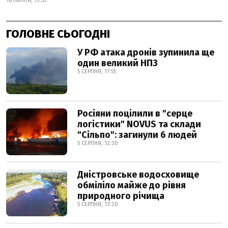
16 ЛИПНЯ, 13:53
ГОЛОВНЕ СЬОГОДНІ
У РФ атака дронів зупинила ще
один великий НПЗ
5 СЕРПНЯ, 17:55
Росіяни поцілили в "серце
логістики" NOVUS та склади
"Сільпо": загинули 6 людей
5 СЕРПНЯ, 12:30
Дністровське водосховище
обміліло майже до рівня
природного річища
5 СЕРПНЯ, 13:20