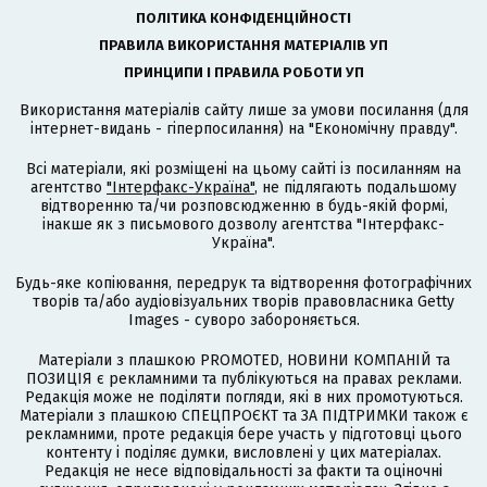
ПОЛІТИКА КОНФІДЕНЦІЙНОСТІ
ПРАВИЛА ВИКОРИСТАННЯ МАТЕРІАЛІВ УП
ПРИНЦИПИ І ПРАВИЛА РОБОТИ УП
Використання матеріалів сайту лише за умови посилання (для
інтернет-видань - гіперпосилання) на "Економічну правду".
Всі матеріали, які розміщені на цьому сайті із посиланням на
агентство
"Інтерфакс-Україна"
, не підлягають подальшому
відтворенню та/чи розповсюдженню в будь-якій формі,
інакше як з письмового дозволу агентства "Інтерфакс-
Україна".
Будь-яке копіювання, передрук та відтворення фотографічних
творів та/або аудіовізуальних творів правовласника Getty
Images - суворо забороняється.
Матеріали з плашкою PROMOTED, НОВИНИ КОМПАНІЙ та
ПОЗИЦІЯ є рекламними та публікуються на правах реклами.
Редакція може не поділяти погляди, які в них промотуються.
Матеріали з плашкою СПЕЦПРОЄКТ та ЗА ПІДТРИМКИ також є
рекламними, проте редакція бере участь у підготовці цього
контенту і поділяє думки, висловлені у цих матеріалах.
Редакція не несе відповідальності за факти та оціночні