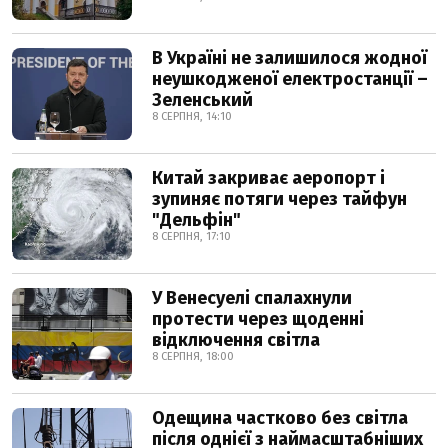
В Україні не залишилося жодної
неушкодженої електростанції –
Зеленський
8 СЕРПНЯ, 14:10
Китай закриває аеропорт і
зупиняє потяги через тайфун
"Дельфін"
8 СЕРПНЯ, 17:10
У Венесуелі спалахнули
протести через щоденні
відключення світла
8 СЕРПНЯ, 18:00
Одещина частково без світла
після однієї з наймасштабніших