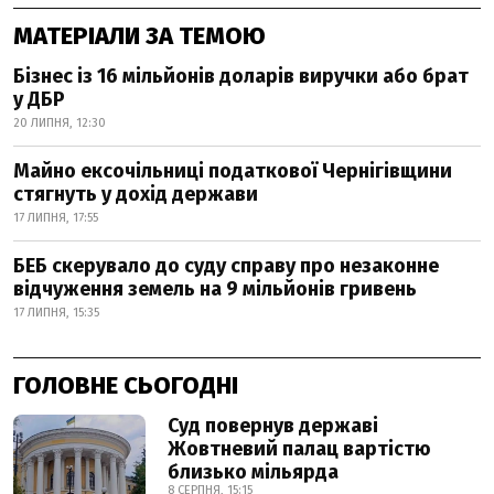
МАТЕРІАЛИ ЗА ТЕМОЮ
Бізнес із 16 мільйонів доларів виручки або брат
у ДБР
20 ЛИПНЯ, 12:30
Майно ексочільниці податкової Чернігівщини
стягнуть у дохід держави
17 ЛИПНЯ, 17:55
БЕБ скерувало до суду справу про незаконне
відчуження земель на 9 мільйонів гривень
17 ЛИПНЯ, 15:35
ГОЛОВНЕ СЬОГОДНІ
Суд повернув державі
Жовтневий палац вартістю
близько мільярда
8 СЕРПНЯ, 15:15