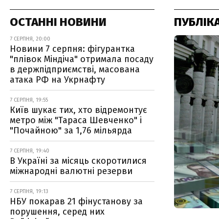
ОСТАННІ НОВИНИ
ПУБЛІКА
7 СЕРПНЯ, 20:00
Новини 7 серпня: фігурантка
"плівок Міндіча" отримала посаду
в держпідприємстві, масована
атака РФ на Укрнафту
7 СЕРПНЯ, 19:55
Київ шукає тих, хто відремонтує
метро між "Тараса Шевченко" і
"Почайною" за 1,76 мільярда
7 СЕРПНЯ, 19:40
В Україні за місяць скоротилися
міжнародні валютні резерви
7 СЕРПНЯ, 19:13
НБУ покарав 21 фінустанову за
порушення, серед них