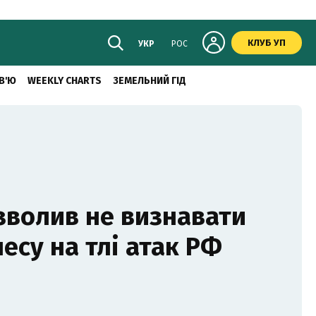
КЛУБ УП
УКР
РОС
В'Ю
WEEKLY CHARTS
ЗЕМЕЛЬНИЙ ГІД
зволив не визнавати
есу на тлі атак РФ