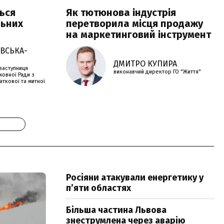
ться
Як тютюнова індустрія
льних
перетворила місця продажу
на маркетинговий інструмент
ЕВСЬКА-
ДМИТРО КУПИРА
заступниця
виконавчий директор ГО "Життя"
ховної Ради з
аткової та митної
Росіяни атакували енергетику у
пʼяти областях
Більша частина Львова
знеструмлена через аварію