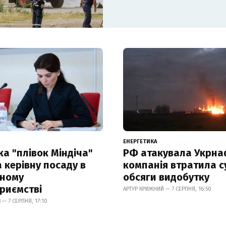
ЕНЕРГЕТИКА
а "плівок Міндіча"
РФ атакувала Укрна
 керівну посаду в
компанія втратила с
чному
обсяги видобутку
риємстві
АРТУР КРИЖНИЙ — 7 СЕРПНЯ, 16:50
— 7 СЕРПНЯ, 17:10