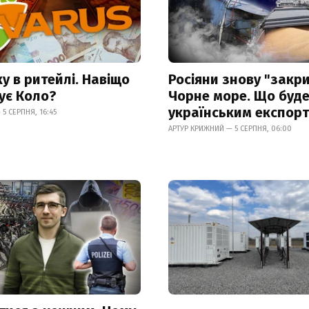
у в ритейлі. Навіщо
Росіяни знову "закр
пує Коло?
Чорне море. Що буде
українським експор
5 СЕРПНЯ, 16:45
АРТУР КРИЖНИЙ — 5 СЕРПНЯ, 06:00