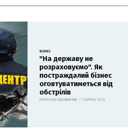
БІЗНЕС
"На державу не
розраховуємо". Як
постраждалий бізнес
оговтуватиметься від
обстрілів
В'ЯЧЕСЛАВ САДОВНИЧИЙ — 7 СЕРПНЯ, 13:05