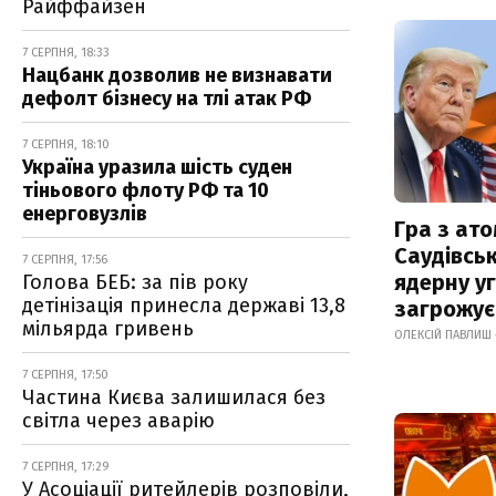
Райффайзен
7 СЕРПНЯ, 18:33
Нацбанк дозволив не визнавати
дефолт бізнесу на тлі атак РФ
7 СЕРПНЯ, 18:10
Україна уразила шість суден
тіньового флоту РФ та 10
енерговузлів
Гра з ат
Саудівсь
7 СЕРПНЯ, 17:56
ядерну уг
Голова БЕБ: за пів року
детінізація принесла державі 13,8
загрожує
мільярда гривень
ОЛЕКСІЙ ПАВЛИШ 
7 СЕРПНЯ, 17:50
Частина Києва залишилася без
світла через аварію
7 СЕРПНЯ, 17:29
У Асоціації ритейлерів розповіли,