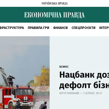
ФРАСТРУКТУРА
ПРАВИЛА ГРИ
ФІНАНСИ
СПЕЦПРОЄКТИ
ІНТЕР
БІЗНЕС
Нацбанк до
дефолт бізн
АРТУР КРИЖНИЙ — 7 СЕРПНЯ, 18:33