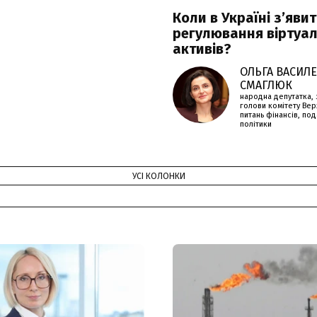
Коли в Україні з’яви
регулювання віртуа
активів?
ОЛЬГА ВАСИЛ
СМАГЛЮК
народна депутатка, 
голови комітету Вер
питань фінансів, под
політики
УСІ КОЛОНКИ