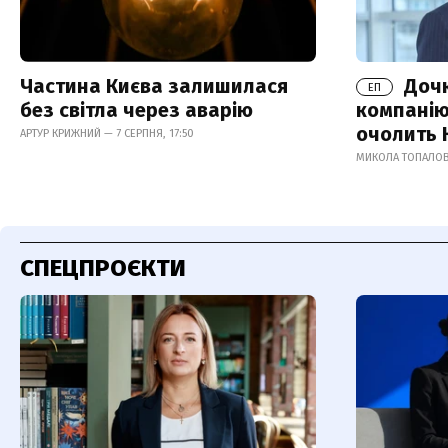
Частина Києва залишилася
Дочк
ЕП
без світла через аварію
компанію
очолить 
АРТУР КРИЖНИЙ — 7 СЕРПНЯ, 17:50
МИКОЛА ТОПАЛОВ 
СПЕЦПРОЄКТИ