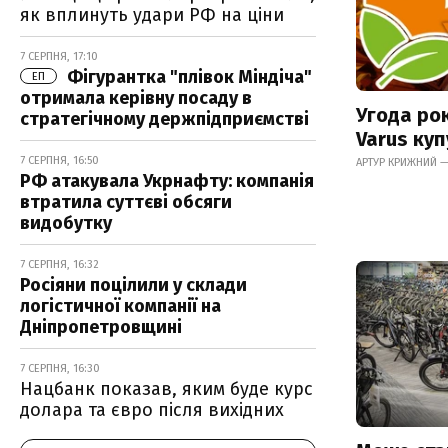
як вплинуть удари РФ на ціни
7 СЕРПНЯ, 17:10
Фігурантка "плівок Міндіча"
ЕП
отримала керівну посаду в
Угода рок
стратегічному держпідприємстві
Varus ку
7 СЕРПНЯ, 16:50
АРТУР КРИЖНИЙ — 
РФ атакувала Укрнафту: компанія
втратила суттєві обсяги
видобутку
7 СЕРПНЯ, 16:32
Росіяни поцілили у склади
логістичної компанії на
Дніпропетровщині
7 СЕРПНЯ, 16:30
Нацбанк показав, яким буде курс
долара та євро після вихідних