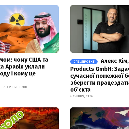
омом: чому США та
Алекс Кім,
СПЕЦПРОЄКТ
ка Аравія уклали
Products GmbH: Зада
оду і кому це
сучасної пожежної б
зберегти працездатн
— 7 СЕРПНЯ, 06:00
об’єкта
6 СЕРПНЯ, 13:02