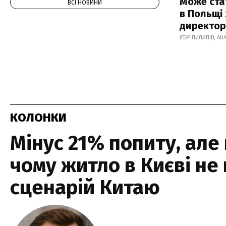
Може ста
ВСІ НОВИНИ
в Польщі
директор
ІГОР ПИЛИПІВ, АН
КОЛОНКИ
Мінус 21% попиту, але 
чому житло в Києві не
сценарій Китаю