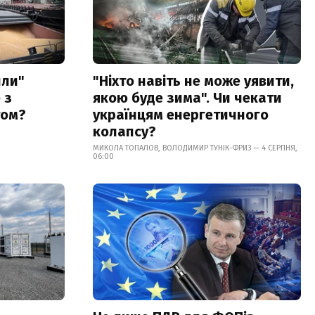
или"
"Ніхто навіть не може уявити,
 з
якою буде зима". Чи чекати
том?
українцям енергетичного
колапсу?
МИКОЛА ТОПАЛОВ, ВОЛОДИМИР ТУНІК-ФРИЗ — 4 СЕРПНЯ,
06:00