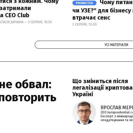
тися з кожним. Чому
Чому питан
PROMOTED
 затримали
чи УЗЕ?" для бізнесу
а CEO Club
втрачає сенс
АСТАСІЯ ДЯЧКІНА — 3 СЕРПНЯ, 16:36
3 СЕРПНЯ, 13:00
УСІ МАТЕРІАЛИ
не обвал:
Що зміниться після
легалізації криптов
 повторить
Україні
ЯРОСЛАВ МЕР
CEO Jurisprudential c
Експерт з міжнарод
оподаткування та лег