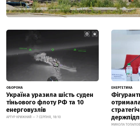
ОБОРОНА
ЕНЕРГЕТИКА
Україна уразила шість суден
Фігурантк
тіньового флоту РФ та 10
отримала
енерговузлів
стратегі
держпідп
АРТУР КРИЖНИЙ — 7 СЕРПНЯ, 18:10
МИКОЛА ТОПАЛОВ 