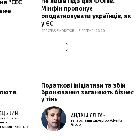
Не лише ПДВ для ФОПів.
ня "СЕС
Мінфін пропонує
 вже
оподатковувати українців, як
у ЄС
ЯРОСЛАВ ВІНОКУРОВ — 3 СЕРПНЯ, 06:00
Податкові ініціативи та збій
алют в
бронювання заганяють бізнес
у тінь
ЕЦЬКИЙ
АНДРІЙ ДЛІГАЧ
onsulting group.
генеральний директор Advanter
ного
Group
алізації капіталу