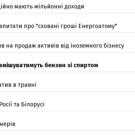
ційно мають мільйонні доходи
апитати про "сховані гроші Енергоатому"
яв на продаж активів від іноземного бізнесу
 змішуватимуть бензин зі спиртом
атив в травні
сії та Білорусі
йнерів