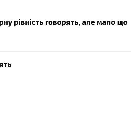
рну рівність говорять, але мало що
дять