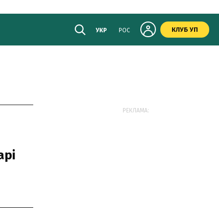
КЛУБ УП
УКР
РОС
РЕКЛАМА:
арі