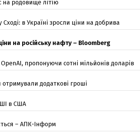
с на родовище літію
Сході: в Україні зросли ціни на добрива
іни на російську нафту – Bloomberg
 OpenAI, пропонуючи сотні мільйонів доларів
и отримували додаткові гроші
 ШІ в США
ється – АПК-Інформ