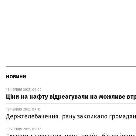
НОВИНИ
18 ЧЕРВНЯ 2025, 09:00
Ціни на нафту відреагували на можливе втр
18 ЧЕРВНЯ 2025, 09:15
Держтелебачення Ірану закликало громадя
18 ЧЕРВНЯ 2025, 09:37
Експерти пояснили, чому Ізраїль б’є по іра