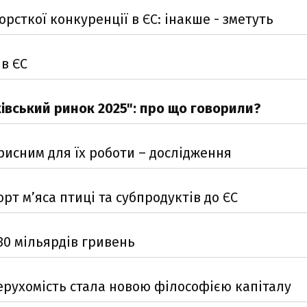
орсткої конкуренції в ЄС: інакше - зметуть
 в ЄС
ківський ринок 2025": про що говорили?
рисним для їх роботи – дослідження
т м’яса птиці та субпродуктів до ЄС
30 мільярдів гривень
нерухомість стала новою філософією капіталу