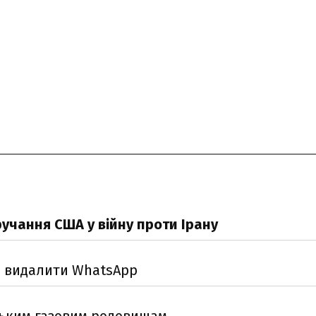
учання США у війну проти Ірану
н видалити WhatsApp
нським газовим родовищам