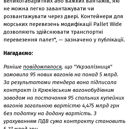
великогабаритних або важких вантажів, які
не можна легко завантажувати чи
розвантажувати через двері. Контейнери для
морських перевезень модифікації Pallet Wide
дозволяють здійснювати транспортні
перевезення палет", — зазначено у публікації.
Нагадаємо:
Раніше
повідомлялося
, що "Укрзалізниця"
замовила 95 нових вагонів на понад 5 млрд.
За результатами тендера вона підписала
контракт із Крюківським вагонобудівним
заводом на постачання 95 спальних купейних
вагонів загальною вартістю 4,475 млрд грн
без податку на додану вартість. З
урахуванням ПДВ сума контракту становить
5,37 млрд грн.