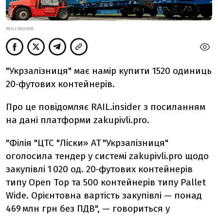
REILI.INSIDER
"Укрзалізниця" має намір купити 1520 одиниць
20‑футових контейнерів.
Про це повідомляє RAIL.insider з посиланням
на дані платформи zakupivli.pro.
"Філія "ЦТС "Ліски» АТ "Укрзалізниця"
оголосила тендер у системі zakupivli.pro щодо
закупівлі 1 020 од. 20‑футових контейнерів
типу Open Top та 500 контейнерів типу Pallet
Wide. Орієнтовна вартість закупівлі — понад
469 млн грн без ПДВ", — говориться у