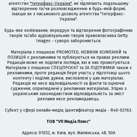
агентство
"Інтерфакс-Україна"
, не підлягають подальшому
відтворенню та/чи розповсюдженню в будь-якій формі,
інакше як з письмового дозволу агентства "Інтерфакс-
Україна".
Будь-яке копіювання, передрук та відтворення фотографічних
творів та/або аудіовізуальних творів правовласника Getty
Images - суворо забороняється.
Матеріали з плашкою PROMOTED, НОВИНИ КОМПАНІЙ та
ПОЗИЦІЯ є рекламними та публікуються на правах реклами.
Редакція може не поділяти погляди, які в них промотуються.
Матеріали з плашкою СПЕЦПРОЄКТ та ЗА ПІДТРИМКИ також є
рекламними, проте редакція бере участь у підготовці цього
контенту і поділяє думки, висловлені у цих матеріалах.
Редакція не несе відповідальності за факти та оціночні
судження, оприлюднені у рекламних матеріалах. Згідно з
українським законодавством відповідальність за зміст
реклами несе рекламодавець.
Cубєкт у сфері онлайн-медіа; ідентифікатор медіа - R40-02163.
ТОВ "УП Медіа Плюс"
Адреса: 01032, м. Київ, вул. Жилянська, 48, 50А