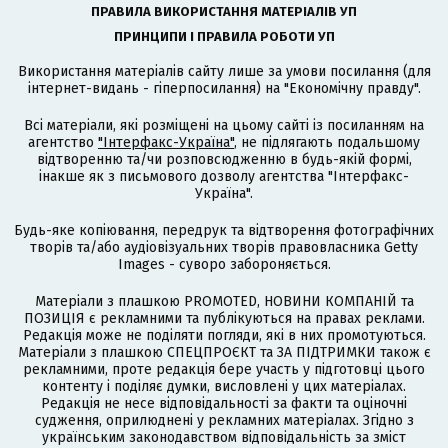
ПРАВИЛА ВИКОРИСТАННЯ МАТЕРІАЛІВ УП
ПРИНЦИПИ І ПРАВИЛА РОБОТИ УП
Використання матеріалів сайту лише за умови посилання (для
інтернет-видань - гіперпосилання) на "Економічну правду".
Всі матеріали, які розміщені на цьому сайті із посиланням на
агентство
"Інтерфакс-Україна"
, не підлягають подальшому
відтворенню та/чи розповсюдженню в будь-якій формі,
інакше як з письмового дозволу агентства "Інтерфакс-
Україна".
Будь-яке копіювання, передрук та відтворення фотографічних
творів та/або аудіовізуальних творів правовласника Getty
Images - суворо забороняється.
Матеріали з плашкою PROMOTED, НОВИНИ КОМПАНІЙ та
ПОЗИЦІЯ є рекламними та публікуються на правах реклами.
Редакція може не поділяти погляди, які в них промотуються.
Матеріали з плашкою СПЕЦПРОЄКТ та ЗА ПІДТРИМКИ також є
рекламними, проте редакція бере участь у підготовці цього
контенту і поділяє думки, висловлені у цих матеріалах.
Редакція не несе відповідальності за факти та оціночні
судження, оприлюднені у рекламних матеріалах. Згідно з
українським законодавством відповідальність за зміст