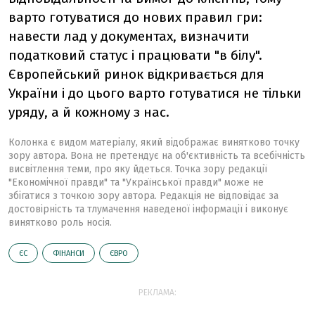
варто готуватися до нових правил гри:
навести лад у документах, визначити
податковий статус і працювати "в білу".
Європейський ринок відкривається для
України і до цього варто готуватися не тільки
уряду, а й кожному з нас.
Колонка є видом матеріалу, який відображає винятково точку
зору автора. Вона не претендує на об'єктивність та всебічність
висвітлення теми, про яку йдеться. Точка зору редакції
"Економічної правди" та "Української правди" може не
збігатися з точкою зору автора. Редакція не відповідає за
достовірність та тлумачення наведеної інформації і виконує
винятково роль носія.
ЄС
ФІНАНСИ
ЄВРО
РЕКЛАМА: