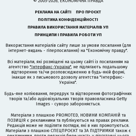
© 2005-2026, ЕКОНОМІЧНА ПРАВДА
РЕКЛАМА НА САЙТІ
ПРО ПРОЄКТ
ПОЛІТИКА КОНФІДЕНЦІЙНОСТІ
ПРАВИЛА ВИКОРИСТАННЯ МАТЕРІАЛІВ УП
ПРИНЦИПИ І ПРАВИЛА РОБОТИ УП
Використання матеріалів сайту лише за умови посилання (для
інтернет-видань - гіперпосилання) на "Економічну правду".
Всі матеріали, які розміщені на цьому сайті із посиланням на
агентство
"Інтерфакс-Україна"
, не підлягають подальшому
відтворенню та/чи розповсюдженню в будь-якій формі,
інакше як з письмового дозволу агентства "Інтерфакс-
Україна".
Будь-яке копіювання, передрук та відтворення фотографічних
творів та/або аудіовізуальних творів правовласника Getty
Images - суворо забороняється.
Матеріали з плашкою PROMOTED, НОВИНИ КОМПАНІЙ та
ПОЗИЦІЯ є рекламними та публікуються на правах реклами.
Редакція може не поділяти погляди, які в них промотуються.
Матеріали з плашкою СПЕЦПРОЄКТ та ЗА ПІДТРИМКИ також є
рекламними, проте редакція бере участь у підготовці цього