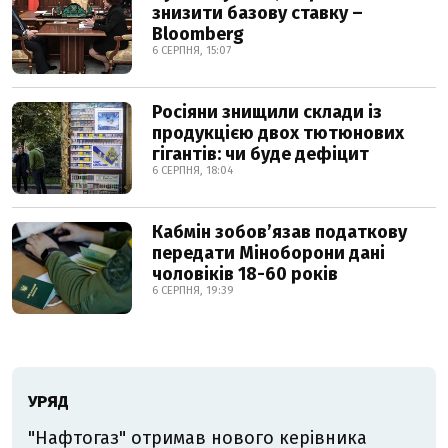
знизити базову ставку –
Bloomberg
6 СЕРПНЯ, 15:07
Росіяни знищили склади із
продукцією двох тютюнових
гігантів: чи буде дефіцит
6 СЕРПНЯ, 18:04
Кабмін зобовʼязав податкову
передати Міноборони дані
чоловіків 18-60 років
6 СЕРПНЯ, 19:39
УРЯД
"Нафтогаз" отримав нового керівника