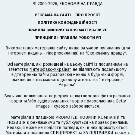
© 2005-2026, ЕКОНОМІЧНА ПРАВДА
РЕКЛАМА НА САЙТІ
ПРО ПРОЄКТ
ПОЛІТИКА КОНФІДЕНЦІЙНОСТІ
ПРАВИЛА ВИКОРИСТАННЯ МАТЕРІАЛІВ УП
ПРИНЦИПИ І ПРАВИЛА РОБОТИ УП
Використання матеріалів сайту лише за умови посилання (для
інтернет-видань - гіперпосилання) на "Економічну правду".
Всі матеріали, які розміщені на цьому сайті із посиланням на
агентство
"Інтерфакс-Україна"
, не підлягають подальшому
відтворенню та/чи розповсюдженню в будь-якій формі,
інакше як з письмового дозволу агентства "Інтерфакс-
Україна".
Будь-яке копіювання, передрук та відтворення фотографічних
творів та/або аудіовізуальних творів правовласника Getty
Images - суворо забороняється.
Матеріали з плашкою PROMOTED, НОВИНИ КОМПАНІЙ та
ПОЗИЦІЯ є рекламними та публікуються на правах реклами.
Редакція може не поділяти погляди, які в них промотуються.
Матеріали з плашкою СПЕЦПРОЄКТ та ЗА ПІДТРИМКИ також є