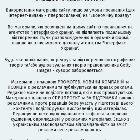
Використання матеріалів сайту лише за умови посилання (для
інтернет-видань - гіперпосилання) на "Економічну правду".
Всі матеріали, які розміщені на цьому сайті із посиланням на
агентство
"Інтерфакс-Україна"
, не підлягають подальшому
відтворенню та/чи розповсюдженню в будь-якій формі,
інакше як з письмового дозволу агентства "Інтерфакс-
Україна".
Будь-яке копіювання, передрук та відтворення фотографічних
творів та/або аудіовізуальних творів правовласника Getty
Images - суворо забороняється.
Матеріали з плашкою PROMOTED, НОВИНИ КОМПАНІЙ та
ПОЗИЦІЯ є рекламними та публікуються на правах реклами.
Редакція може не поділяти погляди, які в них промотуються.
Матеріали з плашкою СПЕЦПРОЄКТ та ЗА ПІДТРИМКИ також є
рекламними, проте редакція бере участь у підготовці цього
контенту і поділяє думки, висловлені у цих матеріалах.
Редакція не несе відповідальності за факти та оціночні
судження, оприлюднені у рекламних матеріалах. Згідно з
українським законодавством відповідальність за зміст
реклами несе рекламодавець.