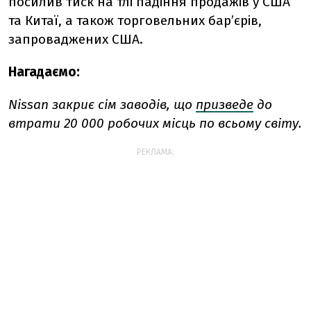
посилив тиск на тлі падіння продажів у США
та Китаї, а також торговельних бар’єрів,
запроваджених США.
Нагадаємо:
Nissan закриє сім заводів, що
призведе
до
втрати 20 000 робочих місць по всьому світу.
РЕКЛАМА: