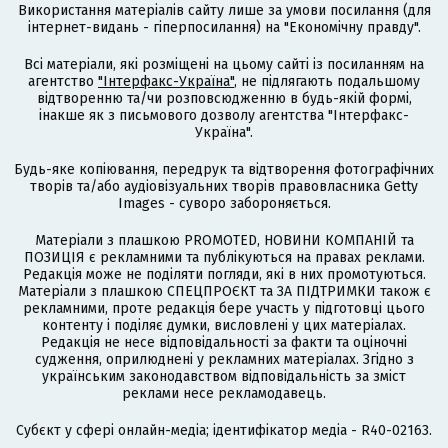
Використання матеріалів сайту лише за умови посилання (для
інтернет-видань - гіперпосилання) на "Економічну правду".
Всі матеріали, які розміщені на цьому сайті із посиланням на
агентство
"Інтерфакс-Україна"
, не підлягають подальшому
відтворенню та/чи розповсюдженню в будь-якій формі,
інакше як з письмового дозволу агентства "Інтерфакс-
Україна".
Будь-яке копіювання, передрук та відтворення фотографічних
творів та/або аудіовізуальних творів правовласника Getty
Images - суворо забороняється.
Матеріали з плашкою PROMOTED, НОВИНИ КОМПАНІЙ та
ПОЗИЦІЯ є рекламними та публікуються на правах реклами.
Редакція може не поділяти погляди, які в них промотуються.
Матеріали з плашкою СПЕЦПРОЄКТ та ЗА ПІДТРИМКИ також є
рекламними, проте редакція бере участь у підготовці цього
контенту і поділяє думки, висловлені у цих матеріалах.
Редакція не несе відповідальності за факти та оціночні
судження, оприлюднені у рекламних матеріалах. Згідно з
українським законодавством відповідальність за зміст
реклами несе рекламодавець.
Cубєкт у сфері онлайн-медіа; ідентифікатор медіа - R40-02163.