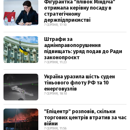
Фігурантка "плівок Міндіча"
отримала керівну посаду в
стратегічному
держпідприємстві
7 СЕРПНЯ, 17:10
Штрафи за
адмінправопорушення
підвищать: уряд подав до Ради
законопроєкт
7 СЕРПНЯ, 11:23
Україна уразила шість суден
тіньового флоту РФ та 10
енерговузлів
7 СЕРПНЯ, 18:10
"Епіцентр" розповів, скільки
торгових центрів втратив за час
війни
7 СЕРПНЯ, 11:56