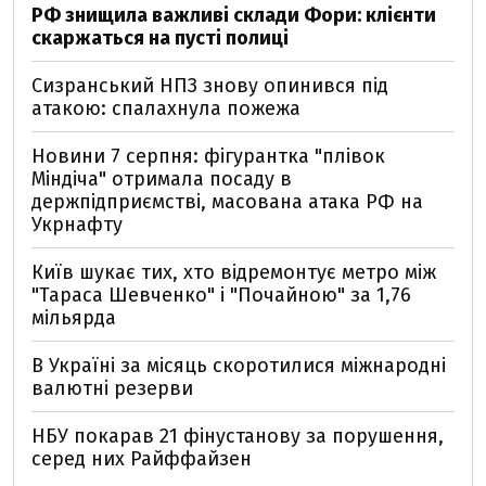
РФ знищила важливі склади Фори: клієнти
скаржаться на пусті полиці
Сизранський НПЗ знову опинився під
атакою: спалахнула пожежа
Новини 7 серпня: фігурантка "плівок
Міндіча" отримала посаду в
держпідприємстві, масована атака РФ на
Укрнафту
Київ шукає тих, хто відремонтує метро між
"Тараса Шевченко" і "Почайною" за 1,76
мільярда
В Україні за місяць скоротилися міжнародні
валютні резерви
НБУ покарав 21 фінустанову за порушення,
серед них Райффайзен