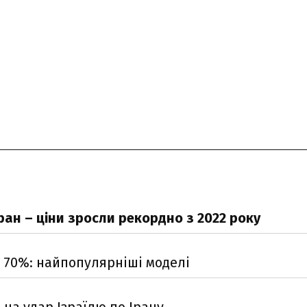
ран – ціни зросли рекордно з 2022 року
а 70%: найпопулярніші моделі
 на удар Ізраїлю по Ірану