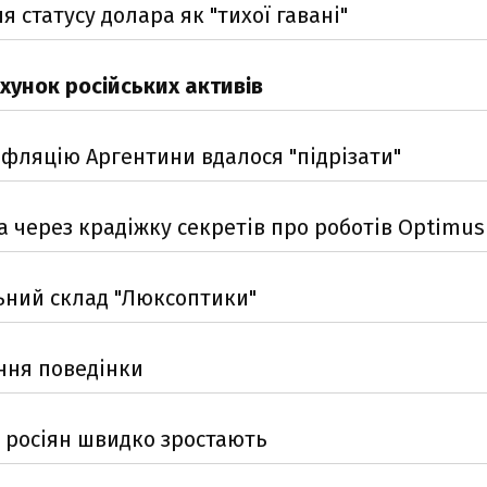
 статусу долара як "тихої гавані"
хунок російських активів
нфляцію Аргентини вдалося "підрізати"
а через крадіжку секретів про роботів Optimus
ьний склад "Люксоптики"
ння поведінки
и росіян швидко зростають