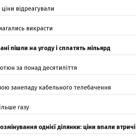
 ціни відреагували
амагались викрасти
ні пішли на угоду і сплатять мільярд
ютюн за понад десятиліття
вою занепаду кабельного телебачення
ільше газу
озмінування однієї ділянки: ціни впали втричі