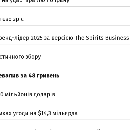
тєво зріс
нд-лідер 2025 за версією The Spirits Business
истичного збору
евалив за 48 гривень
00 мільйонів доларів
мках угоди на $14,3 мільярда