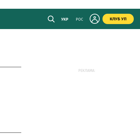
КЛУБ УП
УКР
РОС
РЕКЛАМА: