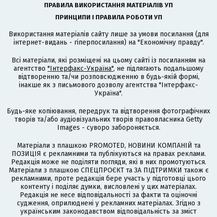
ПРАВИЛА ВИКОРИСТАННЯ МАТЕРІАЛІВ УП
ПРИНЦИПИ І ПРАВИЛА РОБОТИ УП
Використання матеріалів сайту лише за умови посилання (для
інтернет-видань - гіперпосилання) на "Економічну правду".
Всі матеріали, які розміщені на цьому сайті із посиланням на
агентство
"Інтерфакс-Україна"
, не підлягають подальшому
відтворенню та/чи розповсюдженню в будь-якій формі,
інакше як з письмового дозволу агентства "Інтерфакс-
Україна".
Будь-яке копіювання, передрук та відтворення фотографічних
творів та/або аудіовізуальних творів правовласника Getty
Images - суворо забороняється.
Матеріали з плашкою PROMOTED, НОВИНИ КОМПАНІЙ та
ПОЗИЦІЯ є рекламними та публікуються на правах реклами.
Редакція може не поділяти погляди, які в них промотуються.
Матеріали з плашкою СПЕЦПРОЄКТ та ЗА ПІДТРИМКИ також є
рекламними, проте редакція бере участь у підготовці цього
контенту і поділяє думки, висловлені у цих матеріалах.
Редакція не несе відповідальності за факти та оціночні
судження, оприлюднені у рекламних матеріалах. Згідно з
українським законодавством відповідальність за зміст