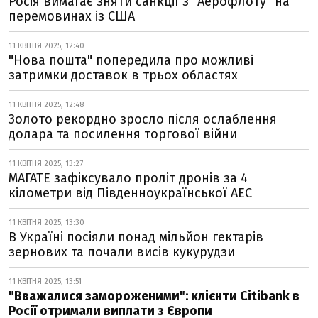
Росія вимагає зняти санкції з "Аерофлоту" на
перемовинах із США
11 КВІТНЯ 2025, 12:40
"Нова пошта" попередила про можливі
затримки доставок в трьох областях
11 КВІТНЯ 2025, 12:48
Золото рекордно зросло після ослаблення
долара та посилення торгової війни
11 КВІТНЯ 2025, 13:27
МАГАТЕ зафіксувало проліт дронів за 4
кілометри від Південноукраїнської АЕС
11 КВІТНЯ 2025, 13:30
В Україні посіяли понад мільйон гектарів
зернових та почали висів кукурудзи
11 КВІТНЯ 2025, 13:51
"Вважалися замороженими": клієнти Citibank в
Росії отримали виплати з Європи