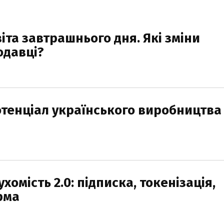
іта завтрашнього дня. Які зміни
одавці?
отенціал українського виробництва
хомість 2.0: підписка, токенізація,
рма