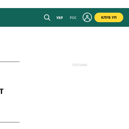
КЛУБ УП
УКР
РОС
РЕКЛАМА:
T