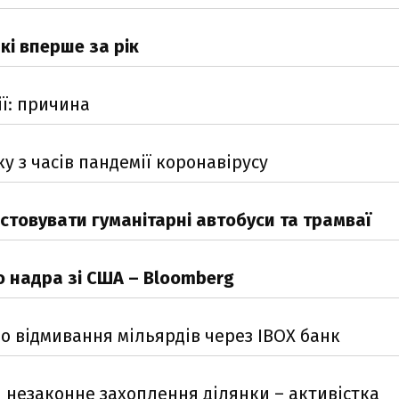
кі вперше за рік
ї: причина
у з часів пандемії коронавірусу
товувати гуманітарні автобуси та трамваї
о надра зі США – Bloomberg
о відмивання мільярдів через IBOX банк
я незаконне захоплення ділянки – активістка