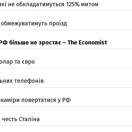
які не обкладатимуться 125% митом
о обмежуватимуть проїзд
РФ більше не зростає – The Economist
олар та євро
льних телефонів
ь наміри повертатися у РФ
 честь Сталіна