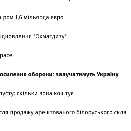
міром 1,6 мільярда євро
відновлення "Охматдиту"
Space
 посилення оборони: залучатимуть Україну
пусту: скільки вона коштує
ісля продажу арештованого білоруського скла