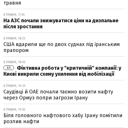
травня
8 ТРАВНЯ, 17:55
На АЗС почали знижуватися ціни на дизпальне
після зростання
8 ТРАВНЯ, 18:25
США вдарили ще по двох суднах під іранським
прапором
8 ТРАВНЯ, 18:50
Фіктивна робота у "критичній" компанії: у
ЕП
Києві викрили схему ухилення від мобілізації
8 ТРАВНЯ, 19:25
Саудівці й ОАЕ почали таємно возити нафту
через Ормуз попри загрози Ірану
8 ТРАВНЯ, 19:55
Біля головного нафтового хабу Ірану помітили
розлив нафти