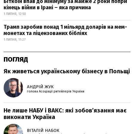
Біткоїн впав до мінімуму за майже 2 роки попри
кінець війни в Ірані – яка причина
1 ЛИПНЯ, 12:50
Трамп заробив понад 1 мільярд доларів на мем-
монетах та ліцензованих бібліях
1 ЛИПНЯ, 11:27
ПОГЛЯД
Як живеться українському бізнесу в Польщі
АНДРІЙ ЖУК
голова Асоціації ритейлерів України
Не лише НАБУ і ВАКС: які зобов’язання має
виконати Україна
ВІТАЛІЙ НАБОК