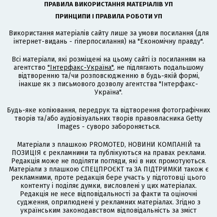
ПРАВИЛА ВИКОРИСТАННЯ МАТЕРІАЛІВ УП
ПРИНЦИПИ І ПРАВИЛА РОБОТИ УП
Використання матеріалів сайту лише за умови посилання (для
інтернет-видань - гіперпосилання) на "Економічну правду".
Всі матеріали, які розміщені на цьому сайті із посиланням на
агентство
"Інтерфакс-Україна"
, не підлягають подальшому
відтворенню та/чи розповсюдженню в будь-якій формі,
інакше як з письмового дозволу агентства "Інтерфакс-
Україна".
Будь-яке копіювання, передрук та відтворення фотографічних
творів та/або аудіовізуальних творів правовласника Getty
Images - суворо забороняється.
Матеріали з плашкою PROMOTED, НОВИНИ КОМПАНІЙ та
ПОЗИЦІЯ є рекламними та публікуються на правах реклами.
Редакція може не поділяти погляди, які в них промотуються.
Матеріали з плашкою СПЕЦПРОЄКТ та ЗА ПІДТРИМКИ також є
рекламними, проте редакція бере участь у підготовці цього
контенту і поділяє думки, висловлені у цих матеріалах.
Редакція не несе відповідальності за факти та оціночні
судження, оприлюднені у рекламних матеріалах. Згідно з
українським законодавством відповідальність за зміст