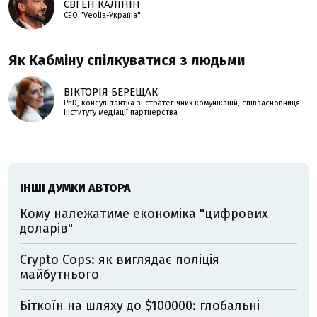
ЄВГЕН КАЛІНІН
СЕО "Veolia-Україна"
Як Кабміну спілкуватися з людьми
ВІКТОРІЯ БЕРЕЩАК
PhD, консультантка зі стратегічних комунікацій, співзасновниця
Інституту медіації партнерства
ІНШІ ДУМКИ АВТОРА
Кому належатиме економіка "цифрових
доларів"
Crypto Cops: як виглядає поліція
майбутнього
Біткоїн на шляху до $100000: глобальні