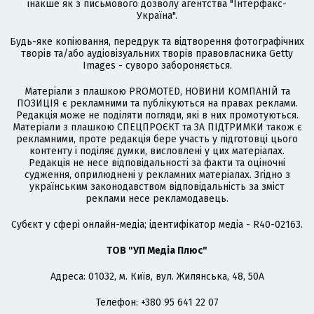
інакше як з письмового дозволу агентства "Інтерфакс-
Україна".
Будь-яке копіювання, передрук та відтворення фотографічних
творів та/або аудіовізуальних творів правовласника Getty
Images - суворо забороняється.
Матеріали з плашкою PROMOTED, НОВИНИ КОМПАНІЙ та
ПОЗИЦІЯ є рекламними та публікуються на правах реклами.
Редакція може не поділяти погляди, які в них промотуються.
Матеріали з плашкою СПЕЦПРОЄКТ та ЗА ПІДТРИМКИ також є
рекламними, проте редакція бере участь у підготовці цього
контенту і поділяє думки, висловлені у цих матеріалах.
Редакція не несе відповідальності за факти та оціночні
судження, оприлюднені у рекламних матеріалах. Згідно з
українським законодавством відповідальність за зміст
реклами несе рекламодавець.
Cубєкт у сфері онлайн-медіа; ідентифікатор медіа - R40-02163.
ТОВ "УП Медіа Плюс"
Адреса: 01032, м. Київ, вул. Жилянська, 48, 50А
Телефон: +380 95 641 22 07