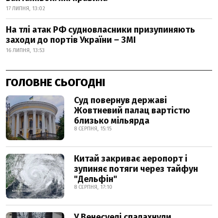
17 ЛИПНЯ, 13:02
На тлі атак РФ судновласники призупиняють
заходи до портів України – ЗМІ
16 ЛИПНЯ, 13:53
ГОЛОВНЕ СЬОГОДНІ
Суд повернув державі
Жовтневий палац вартістю
близько мільярда
8 СЕРПНЯ, 15:15
Китай закриває аеропорт і
зупиняє потяги через тайфун
"Дельфін"
8 СЕРПНЯ, 17:10
У Венесуелі спалахнули