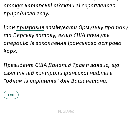
атакує
катарські
об'єкти
зі
скрапленого
природного
газу.
Іран
пригрозив
замінувати Ормузьку протоку
та Перську затоку, якщо США почнуть
операцію із захоплення іранського острова
Харк.
Президент США Дональд Трамп
заявив
, що
взяття під контроль іранської нафти є
"одним із варіантів" для Вашингтона.
ІРАН
РЕКЛАМА: