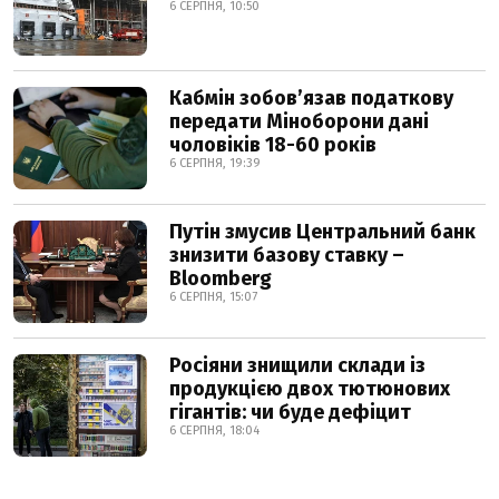
6 СЕРПНЯ, 10:50
Кабмін зобовʼязав податкову
передати Міноборони дані
чоловіків 18-60 років
6 СЕРПНЯ, 19:39
Путін змусив Центральний банк
знизити базову ставку –
Bloomberg
6 СЕРПНЯ, 15:07
Росіяни знищили склади із
продукцією двох тютюнових
гігантів: чи буде дефіцит
6 СЕРПНЯ, 18:04