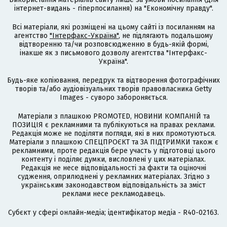
інтернет-видань - гіперпосилання) на "Економічну правду".
Всі матеріали, які розміщені на цьому сайті із посиланням на
агентство
"Інтерфакс-Україна"
, не підлягають подальшому
відтворенню та/чи розповсюдженню в будь-якій формі,
інакше як з письмового дозволу агентства "Інтерфакс-
Україна".
Будь-яке копіювання, передрук та відтворення фотографічних
творів та/або аудіовізуальних творів правовласника Getty
Images - суворо забороняється.
Матеріали з плашкою PROMOTED, НОВИНИ КОМПАНІЙ та
ПОЗИЦІЯ є рекламними та публікуються на правах реклами.
Редакція може не поділяти погляди, які в них промотуються.
Матеріали з плашкою СПЕЦПРОЄКТ та ЗА ПІДТРИМКИ також є
рекламними, проте редакція бере участь у підготовці цього
контенту і поділяє думки, висловлені у цих матеріалах.
Редакція не несе відповідальності за факти та оціночні
судження, оприлюднені у рекламних матеріалах. Згідно з
українським законодавством відповідальність за зміст
реклами несе рекламодавець.
Cубєкт у сфері онлайн-медіа; ідентифікатор медіа - R40-02163.