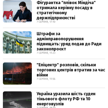
Фігурантка "плівок Міндіча"
отримала керівну посаду в
стратегічному
держпідприємстві
7 СЕРПНЯ, 17:10
Штрафи за
адмінправопорушення
підвищать: уряд подав до Ради
законопроєкт
7 СЕРПНЯ, 11:23
"Епіцентр" розповів, скільки
торгових центрів втратив за час
війни
7 СЕРПНЯ, 11:56
Україна уразила шість суден
тіньового флоту РФ та 10
енерговузлів
7 СЕРПНЯ, 18:10