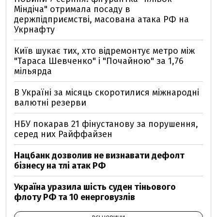
Міндіча" отримала посаду в
держпідприємстві, масована атака РФ на
Укрнафту
Київ шукає тих, хто відремонтує метро між
"Тараса Шевченко" і "Почайною" за 1,76
мільярда
В Україні за місяць скоротилися міжнародні
валютні резерви
НБУ покарав 21 фінустанову за порушення,
серед них Райффайзен
Нацбанк дозволив не визнавати дефолт
бізнесу на тлі атак РФ
Україна уразила шість суден тіньового
флоту РФ та 10 енерговузлів