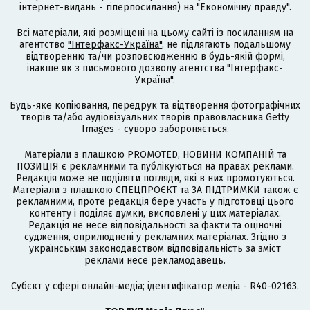
інтернет-видань - гіперпосилання) на "Економічну правду".
Всі матеріали, які розміщені на цьому сайті із посиланням на
агентство
"Інтерфакс-Україна"
, не підлягають подальшому
відтворенню та/чи розповсюдженню в будь-якій формі,
інакше як з письмового дозволу агентства "Інтерфакс-
Україна".
Будь-яке копіювання, передрук та відтворення фотографічних
творів та/або аудіовізуальних творів правовласника Getty
Images - суворо забороняється.
Матеріали з плашкою PROMOTED, НОВИНИ КОМПАНІЙ та
ПОЗИЦІЯ є рекламними та публікуються на правах реклами.
Редакція може не поділяти погляди, які в них промотуються.
Матеріали з плашкою СПЕЦПРОЄКТ та ЗА ПІДТРИМКИ також є
рекламними, проте редакція бере участь у підготовці цього
контенту і поділяє думки, висловлені у цих матеріалах.
Редакція не несе відповідальності за факти та оціночні
судження, оприлюднені у рекламних матеріалах. Згідно з
українським законодавством відповідальність за зміст
реклами несе рекламодавець.
Cубєкт у сфері онлайн-медіа; ідентифікатор медіа - R40-02163.