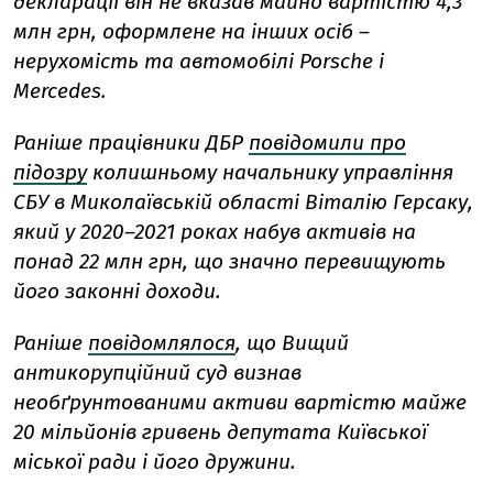
декларації він не вказав майно вартістю 4,3
млн грн, оформлене на інших осіб –
нерухомість та автомобілі Porsche і
Mercedes.
Раніше працівники ДБР
повідомили про
підозру
колишньому начальнику управління
СБУ в Миколаївській області Віталію Герсаку,
який у 2020–2021 роках набув активів на
понад 22 млн грн, що значно перевищують
його законні доходи.
Раніше
повідомлялося
, що Вищий
антикорупційний суд визнав
необґрунтованими активи вартістю майже
20 мільйонів гривень депутата Київської
міської ради і його дружини.