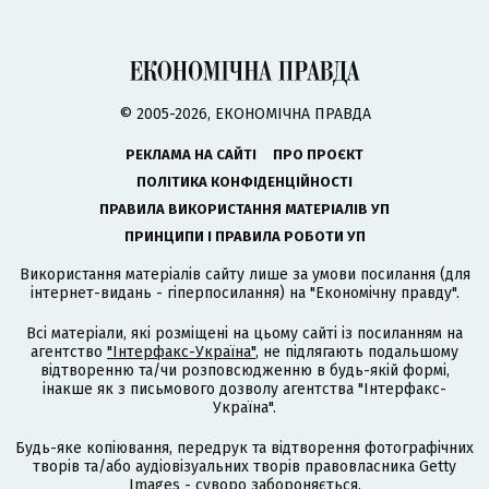
© 2005-2026, ЕКОНОМІЧНА ПРАВДА
РЕКЛАМА НА САЙТІ
ПРО ПРОЄКТ
ПОЛІТИКА КОНФІДЕНЦІЙНОСТІ
ПРАВИЛА ВИКОРИСТАННЯ МАТЕРІАЛІВ УП
ПРИНЦИПИ І ПРАВИЛА РОБОТИ УП
Використання матеріалів сайту лише за умови посилання (для
інтернет-видань - гіперпосилання) на "Економічну правду".
Всі матеріали, які розміщені на цьому сайті із посиланням на
агентство
"Інтерфакс-Україна"
, не підлягають подальшому
відтворенню та/чи розповсюдженню в будь-якій формі,
інакше як з письмового дозволу агентства "Інтерфакс-
Україна".
Будь-яке копіювання, передрук та відтворення фотографічних
творів та/або аудіовізуальних творів правовласника Getty
Images - суворо забороняється.