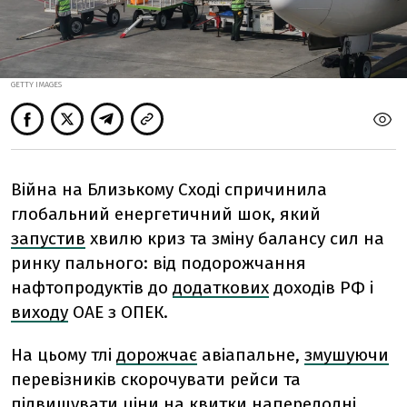
GETTY IMAGES
Війна на Близькому Сході спричинила
глобальний енергетичний шок, який
запустив
хвилю криз та зміну балансу сил на
ринку пального: від подорожчання
нафтопродуктів до
додаткових
доходів РФ і
виходу
ОАЕ з ОПЕК.
На цьому тлі
дорожчає
авіапальне,
змушуючи
перевізників скорочувати рейси та
підвищувати ціни на квитки напередодні