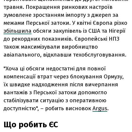
травня. Покращення ринкових настроїв
зумовлене зростанням імпорту з джерел за
межами Перської затоки. У квітні Європа різко
збільшила
обсяги закупівель із США та Нігерії
до рекордних показників. Європейські НПЗ
також максимізували виробництво
авіапального, відклавши техобслуговування.
"Хоча ці обсяги недостатні для повної
компенсації втрат через блокування Ормузу,
їх швидке надходження після вичерпання
вантажів з Перської затоки допомогло
стабілізувати ситуацію з оперативною
доступністю", – робить висновок
Argus
.
Що робить ЄС