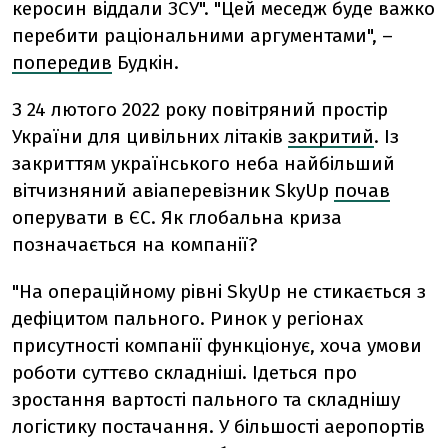
керосин віддали ЗСУ". "Цей меседж буде важко
перебити раціональними аргументами", –
попередив
Будкін.
З 24 лютого 2022 року повітряний простір
України для цивільних літаків
закритий
. Із
закриттям українського неба найбільший
вітчизняний авіаперевізник SkyUp
почав
оперувати в ЄС. Як глобальна криза
позначається на компанії?
"На операційному рівні SkyUp не стикається з
дефіцитом пального. Ринок у регіонах
присутності компанії функціонує, хоча умови
роботи суттєво складніші. Ідеться про
зростання вартості пального та складнішу
логістику постачання. У більшості аеропортів