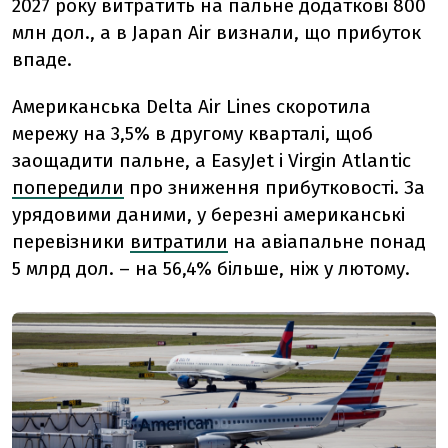
2027 року витратить на пальне додаткові 800
млн дол., а в Japan Air визнали, що прибуток
впаде.
Американська Delta Air Lines скоротила
мережу на 3,5% в другому кварталі, щоб
заощадити пальне, а EasyJet і Virgin Atlantic
попередили
про зниження прибутковості. За
урядовими даними, у березні американські
перевізники
витратили
на авіапальне понад
5 млрд дол. – на 56,4% більше, ніж у лютому.