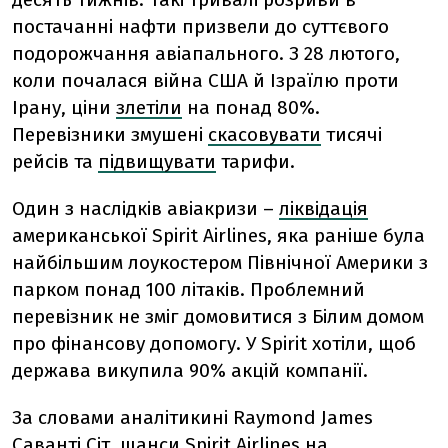
постачанні нафти призвели до суттєвого
подорожчання авіапального. З 28 лютого,
коли почалася війна США й Ізраїлю проти
Ірану, ціни
злетіли
на понад 80%.
Перевізники змушені
скасовувати
тисячі
рейсів та
підвищувати
тарифи.
Один з наслідків авіакризи –
ліквідація
американської Spirit Airlines, яка раніше була
найбільшим лоукостером Північної Америки з
парком понад 100 літаків. Проблемний
перевізник не зміг домовитися з Білим домом
про фінансову допомогу. У Spirit хотіли, щоб
держава викупила 90% акцій компанії.
За словами аналітикині Raymond James
Саванті Сіт, шанси Spirit Airlines на