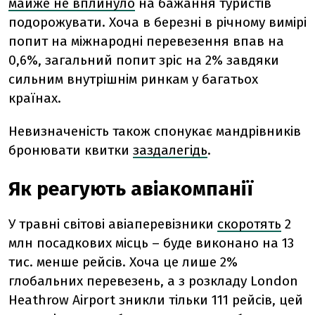
майже не вплинуло
на бажання туристів
подорожувати. Хоча в березні в річному вимірі
попит на міжнародні перевезення впав на
0,6%, загальний попит зріс на 2% завдяки
сильним внутрішнім ринкам у багатьох
країнах.
Невизначеність також спонукає мандрівників
бронювати квитки
заздалегідь
.
Як реагують авіакомпанії
У травні світові авіаперевізники
скоротять
2
млн посадкових місць – буде виконано на 13
тис. менше рейсів. Хоча це лише 2%
глобальних перевезень, а з розкладу London
Heathrow Airport зникли тільки 111 рейсів, цей