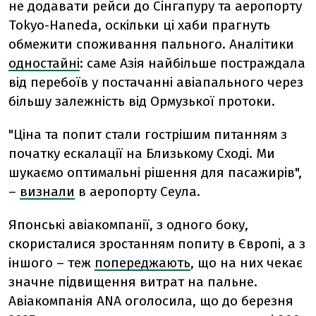
не додавати рейси до Сінгапуру та аеропорту
Tokyo-Haneda, оскільки ці хаби прагнуть
обмежити споживання пального. Аналітики
одностайні
: саме Азія найбільше постраждала
від перебоїв у постачанні авіапального через
більшу залежність від Ормузької протоки.
"Ціна та попит стали гострішим питанням з
початку ескалації на Близькому Сході. Ми
шукаємо оптимальні рішення для пасажирів",
–
визнали
в аеропорту Сеула.
Японські авіакомпанії, з одного боку,
скористалися зростанням попиту в Європі, а з
іншого – теж
попереджають
, що на них чекає
значне підвищення витрат на пальне.
Авіакомпанія ANA оголосила, що до березня