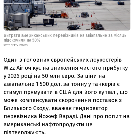
Витрати американських перевізників на авіапальне за місяць
підскочили на 50%
ФОТО GETTY IMAGES
Один з головних європейських лоукостерів
Wizz Air очікує на зниження чистого прибутку
у 2026 році на 50 млн євро. За ціни на
авіапальне 1 500 дол. за тонну у танкерів є
стимул прямувати в США для його купівлі, що
може компенсувати скорочення поставок з
Близького Сходу, вважає гендиректор
перевізника Йожеф Вараді. Дані про попит на
американські нафтопродукти це
підтверджують
.