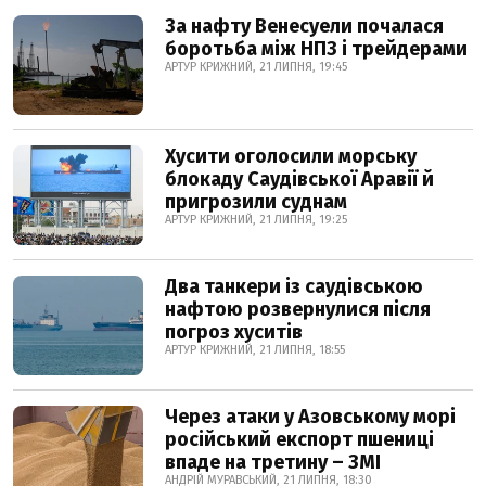
За нафту Венесуели почалася
боротьба між НПЗ і трейдерами
АРТУР КРИЖНИЙ, 21 ЛИПНЯ, 19:45
Хусити оголосили морську
блокаду Саудівської Аравії й
пригрозили суднам
АРТУР КРИЖНИЙ, 21 ЛИПНЯ, 19:25
Два танкери із саудівською
нафтою розвернулися після
погроз хуситів
АРТУР КРИЖНИЙ, 21 ЛИПНЯ, 18:55
Через атаки у Азовському морі
російський експорт пшениці
впаде на третину – ЗМІ
АНДРІЙ МУРАВСЬКИЙ, 21 ЛИПНЯ, 18:30