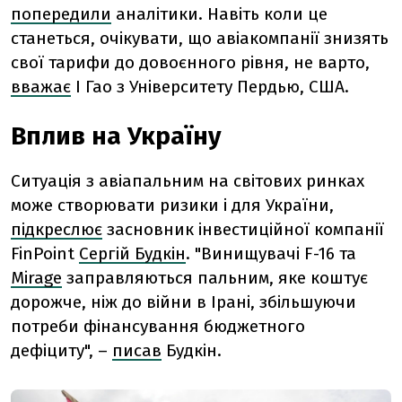
попередили
аналітики. Навіть коли це
станеться, очікувати, що авіакомпанії знизять
свої тарифи до довоєнного рівня, не варто,
вважає
І Гао з Університету Пердью, США.
Вплив на Україну
Ситуація з авіапальним на світових ринках
може створювати ризики і для України,
підкреслює
засновник інвестиційної компанії
FinPoint
Сергій Будкін
. "Винищувачі F-16 та
Mirage
заправляються пальним, яке коштує
дорожче, ніж до війни в Ірані, збільшуючи
потреби фінансування бюджетного
дефіциту", –
писав
Будкін.