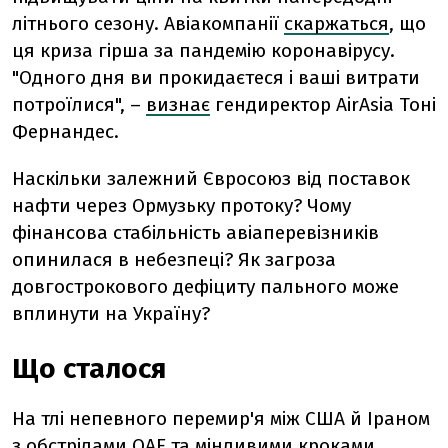
літнього сезону. Авіакомпанії
скаржаться
, що
ця криза гірша за пандемію коронавірусу.
"Одного дня ви прокидаєтеся і ваші витрати
потроїлися", –
визнає
гендиректор AirAsia Тоні
Фернандес.
Наскільки залежний Євросоюз від поставок
нафти через Ормузьку протоку? Чому
фінансова стабільність авіаперевізників
опинилася в небезпеці? Як загроза
довгострокового дефіциту пального може
вплинути на Україну?
Що сталося
На тлі непевного перемир'я між США й Іраном
з
обстрілами ОАЕ
та мінливими кроками