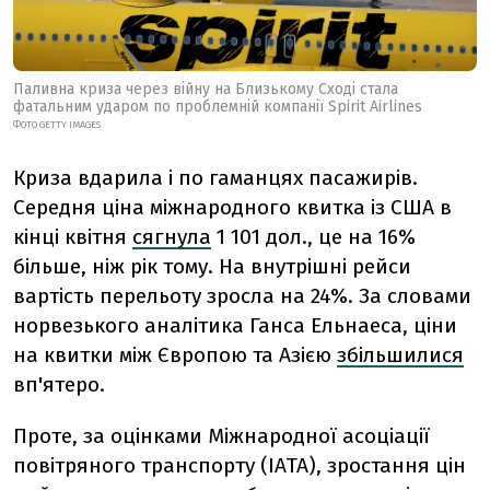
Паливна криза через війну на Близькому Сході стала
фатальним ударом по проблемній компанії Spirit Airlines
ФОТО GETTY IMAGES
Криза вдарила і по гаманцях пасажирів.
Середня ціна міжнародного квитка із США в
кінці квітня
сягнула
1 101 дол., це на 16%
більше, ніж рік тому. На внутрішні рейси
вартість перельоту зросла на 24%. За словами
норвезького аналітика Ганса Ельнаеса, ціни
на квитки між Європою та Азією
збільшилися
вп'ятеро.
Проте, за оцінками Міжнародної асоціації
повітряного транспорту (IATA), зростання цін