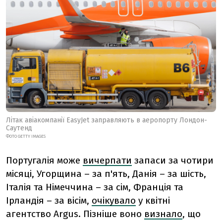
Літак авіакомпанії EasyJet заправляють в аеропорту Лондон-
Саутенд
ФОТО GETTY IMAGES
Португалія може
вичерпати
запаси за чотири
місяці, Угорщина – за п'ять, Данія – за шість,
Італія та Німеччина – за сім, Франція та
Ірландія – за вісім,
очікувало
у квітні
агентство Argus. Пізніше воно
визнало
, що