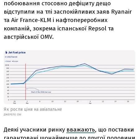
побоювання стосовно дефіциту дещо
відступили на тлі заспокійливих заяв Ryanair
та Air France-KLM і нафтопереробних
компаній, зокрема іспанської Repsol та
австрійської OMV.
Як росли ціни на авіапальне
ДЖЕРЕЛО: DW
Деякі учасники ринку
вважають
, що поставки
гарантовані щонайменше до другої половини