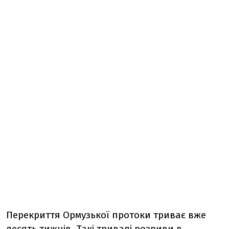
Перекриття Ормузької протоки триває вже
десять тижнів. Такі тривалі розриви в