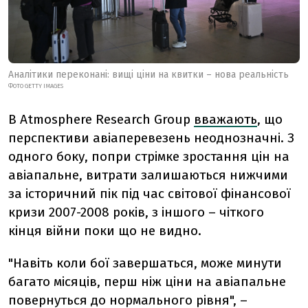
Аналітики переконані: вищі ціни на квитки – нова реальність
ФОТО GETTY IMAGES
В Atmosphere Research Group
вважають
, що
перспективи авіаперевезень неоднозначні. З
одного боку, попри стрімке зростання цін на
авіапальне, витрати залишаються нижчими
за історичний пік під час світової фінансової
кризи 2007-2008 років, з іншого – чіткого
кінця війни поки що не видно.
"Навіть коли бої завершаться, може минути
багато місяців, перш ніж ціни на авіапальне
повернуться до нормального рівня", –