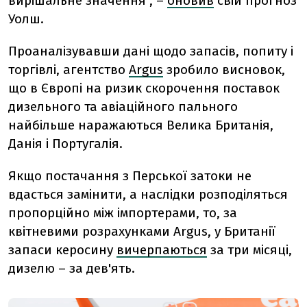
вирішальне значення", –
оновив
свій прогноз
Уолш.
Проаналізувавши дані щодо запасів, попиту і
торгівлі, агентство
Argus
зробило висновок,
що в Європі на ризик скорочення поставок
дизельного та авіаційного пального
найбільше наражаються Велика Британія,
Данія і Португалія.
Якщо постачання з Перської затоки не
вдасться замінити, а наслідки розподіляться
пропорційно між імпортерами, то, за
квітневими розрахунками Argus, у Британії
запаси керосину
вичерпаються
за три місяці,
дизелю – за дев'ять.