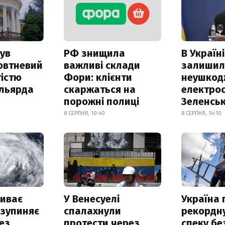
ув
РФ знищила
В Україні
овтневий
важливі склади
залишил
істю
Фори: клієнти
неушкод
ільярда
скаржаться на
електрос
порожні полиці
Зеленсь
8 СЕРПНЯ, 10:40
8 СЕРПНЯ, 14:10
риває
У Венесуелі
Україна
 зупиняє
спалахнули
рекордн
ез
протести через
спеку бе