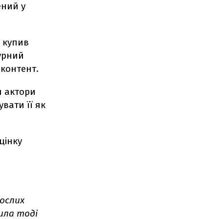
ений у
, купив
турний
контент.
и актори
вати її як
цінку
рослих
вила тоді