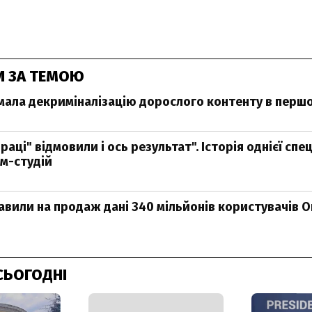
И ЗА ТЕМОЮ
мала декриміналізацію дорослого контенту в першо
праці" відмовили і ось результат". Історія однієї спе
м-студій
авили на продаж дані 340 мільйонів користувачів O
СЬОГОДНІ