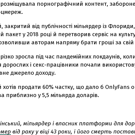
розміщувала порнографічний контент, заборон
оцмереж.
, закритий від публічності мільярдер із Флориди
 пакет у 2018 році й перетворив сервіс на куль
озволивши авторам напряму брати гроші за свій 
ізко зросла під час пандемійних локдаунів, кол
ля дорослих і секс-працівники почали використову
вне джерело доходу.
 хотів продати 60% частку, що дало б OnlyFans о
а приблизно у 5,5 мільярда доларів.
інський, мільярдер і власник платформи для до
омер
від раку у віці 43 роки, і його смерть поста