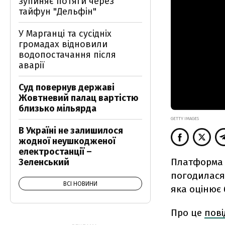
зупиняє потяги через
тайфун "Дельфін"
У Марганці та сусідніх
громадах відновили
водопостачання після
аварії
Суд повернув державі
Жовтневий палац вартістю
близько мільярда
GETTY IMAGES
В Україні не залишилося
жодної неушкодженої
електростанції –
Платформа 
Зеленський
погодилася 
ВСІ НОВИНИ
яка оцінює 
Про це
пов