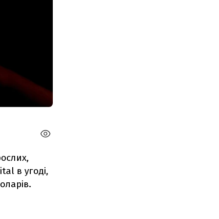
ослих,
al в угоді,
оларів.