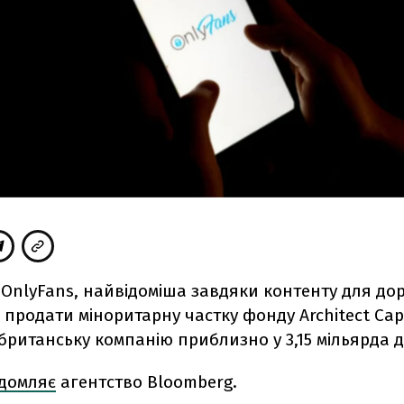
OnlyFans, найвідоміша завдяки контенту для дор
продати міноритарну частку фонду Architect Capit
британську компанію приблизно у 3,15 мільярда д
ідомляє
агентство Bloomberg.