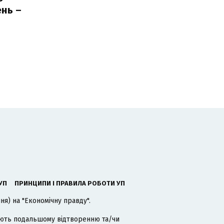
нь –
ь
УП
ПРИНЦИПИ І ПРАВИЛА РОБОТИ УП
я) на "Економічну правду".
гають подальшому відтворенню та/чи