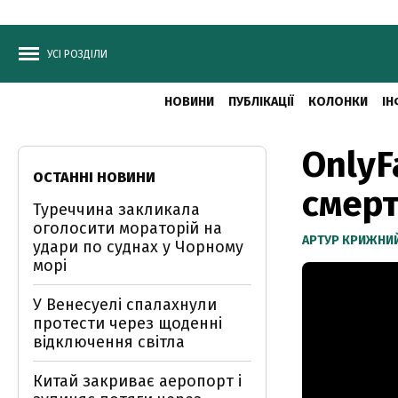
УСІ РОЗДІЛИ
НОВИНИ
ПУБЛІКАЦІЇ
КОЛОНКИ
ІН
OnlyF
ОСТАННІ НОВИНИ
смерт
Туреччина закликала
оголосити мораторій на
АРТУР КРИЖНИ
удари по суднах у Чорному
морі
У Венесуелі спалахнули
протести через щоденні
відключення світла
Китай закриває аеропорт і