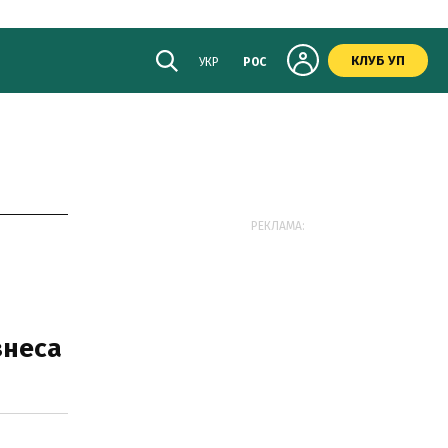
КЛУБ УП
УКР
РОС
РЕКЛАМА:
знеса