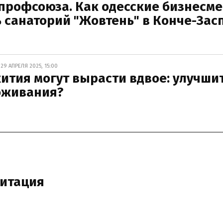
 профсоюза. Как одесские бизнесм
ь санаторий "Жовтень" в Конче-Зас
9 АПРЕЛЯ 2025, 15:00
тия могут вырасти вдвое: улучшит
роживания?
митация