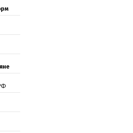
орм
яне
РФ