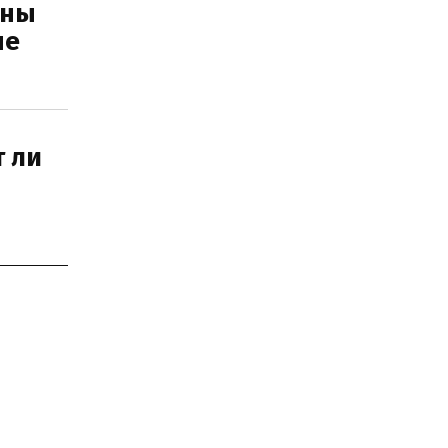
ены
пе
 ли