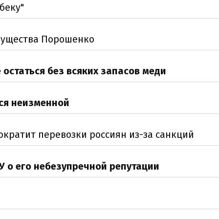
беку"
имущества Порошенко
 остаться без всяких запасов меди
тся неизменной
ократит перевозки россиян из-за санкций
 о его небезупречной репутации