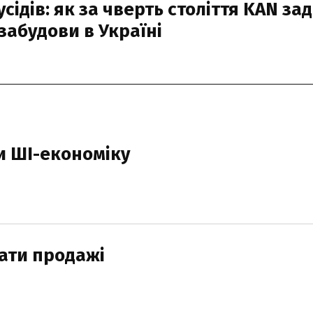
усідів: як за чверть століття KAN за
забудови в Україні
и ШІ-економіку
ати продажі