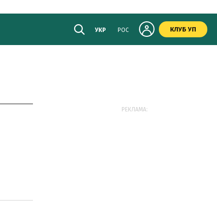
КЛУБ УП
УКР
РОС
РЕКЛАМА:
а