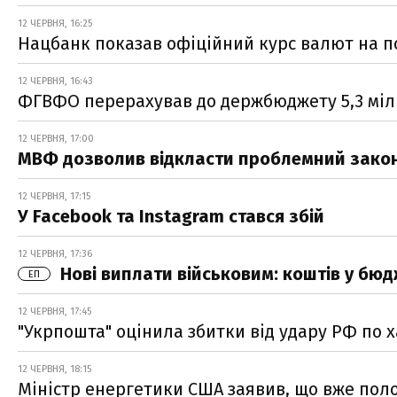
12 ЧЕРВНЯ, 16:25
Нацбанк показав офіційний курс валют на п
12 ЧЕРВНЯ, 16:43
ФГВФО перерахував до держбюджету 5,3 міл
12 ЧЕРВНЯ, 17:00
МВФ дозволив відкласти проблемний закон
12 ЧЕРВНЯ, 17:15
У Facebook та Instagram стався збій
12 ЧЕРВНЯ, 17:36
Нові виплати військовим: коштів у бюд
ЕП
12 ЧЕРВНЯ, 17:45
"Укрпошта" оцінила збитки від удару РФ по 
12 ЧЕРВНЯ, 18:15
Міністр енергетики США заявив, що вже пол