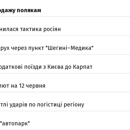
родажу полякам
інилася тактика росіян
рух через пункт "Шегині–Медика"
одаткові поїзди з Києва до Карпат
лют на 12 червня
тлі ударів по логістиці регіону
 "автопарк"