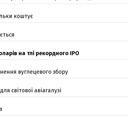
ільки коштує
юється
ларів на тлі рекордного IPO
нення вуглецевого збору
для світової авіагалузі
а