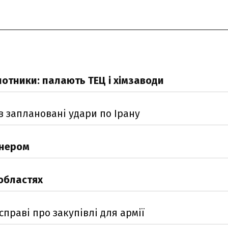
отники: палають ТЕЦ і хімзаводи
в заплановані удари по Ірану
онером
 областях
праві про закупівлі для армії