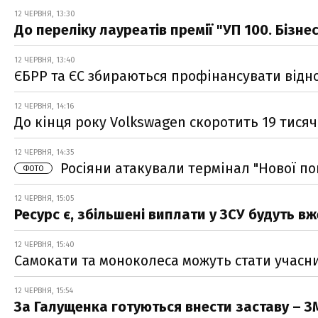
12 ЧЕРВНЯ, 13:30
До переліку лауреатів премії "УП 100. Бізн
12 ЧЕРВНЯ, 13:40
ЄБРР та ЄС збираються профінансувати відно
12 ЧЕРВНЯ, 14:16
До кінця року Volkswagen скоротить 19 тисяч
12 ЧЕРВНЯ, 14:35
Росіяни атакували термінал "Нової по
ФОТО
12 ЧЕРВНЯ, 15:05
Ресурс є, збільшені виплати у ЗСУ будуть вж
12 ЧЕРВНЯ, 15:40
Самокати та моноколеса можуть стати учасн
12 ЧЕРВНЯ, 15:54
За Галущенка готуються внести заставу – З