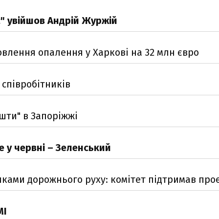
ес" увійшов Андрій Журжій
влення опалення у Харкові на 32 млн євро
 співробітників
шти" в Запоріжжі
е у червні – Зеленський
иками дорожнього руху: комітет підтримав про
МІ