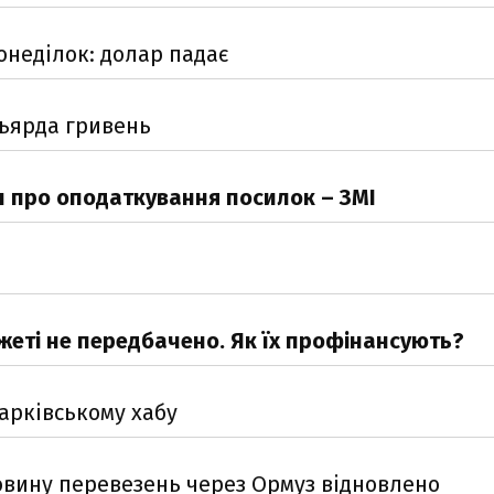
онеділок: долар падає
ьярда гривень
 про оподаткування посилок – ЗМІ
жеті не передбачено. Як їх профінансують?
харківському хабу
овину перевезень через Ормуз відновлено