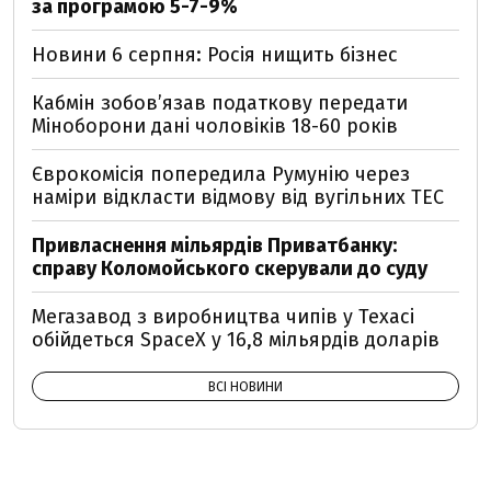
за програмою 5-7-9%
Новини 6 серпня: Росія нищить бізнес
Кабмін зобовʼязав податкову передати
Міноборони дані чоловіків 18-60 років
Єврокомісія попередила Румунію через
наміри відкласти відмову від вугільних ТЕС
Привласнення мільярдів Приватбанку:
справу Коломойського скерували до суду
Мегазавод з виробництва чипів у Техасі
обійдеться SpaceX у 16,8 мільярдів доларів
ВСІ НОВИНИ