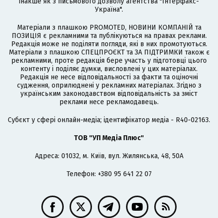
інакше як з письмового дозволу агентства "Інтерфакс-
Україна".
Матеріали з плашкою PROMOTED, НОВИНИ КОМПАНІЙ та
ПОЗИЦІЯ є рекламними та публікуються на правах реклами.
Редакція може не поділяти погляди, які в них промотуються.
Матеріали з плашкою СПЕЦПРОЄКТ та ЗА ПІДТРИМКИ також є
рекламними, проте редакція бере участь у підготовці цього
контенту і поділяє думки, висловлені у цих матеріалах.
Редакція не несе відповідальності за факти та оціночні
судження, оприлюднені у рекламних матеріалах. Згідно з
українським законодавством відповідальність за зміст
реклами несе рекламодавець.
Cубєкт у сфері онлайн-медіа; ідентифікатор медіа - R40-02163.
ТОВ "УП Медіа Плюс"
Адреса: 01032, м. Київ, вул. Жилянська, 48, 50А
Телефон: +380 95 641 22 07