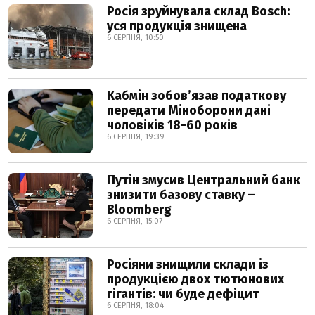
Росія зруйнувала склад Bosch:
уся продукція знищена
6 СЕРПНЯ, 10:50
Кабмін зобовʼязав податкову
передати Міноборони дані
чоловіків 18-60 років
6 СЕРПНЯ, 19:39
Путін змусив Центральний банк
знизити базову ставку –
Bloomberg
6 СЕРПНЯ, 15:07
Росіяни знищили склади із
продукцією двох тютюнових
гігантів: чи буде дефіцит
6 СЕРПНЯ, 18:04