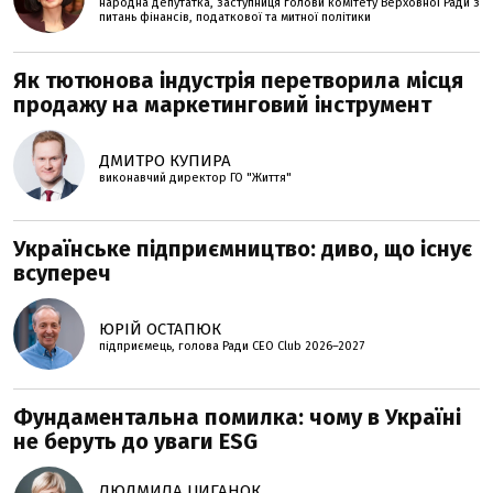
народна депутатка, заступниця голови комітету Верховної Ради з
питань фінансів, податкової та митної політики
Як тютюнова індустрія перетворила місця
продажу на маркетинговий інструмент
ДМИТРО КУПИРА
виконавчий директор ГО "Життя"
Українське підприємництво: диво, що існує
всупереч
ЮРІЙ ОСТАПЮК
підприємець, голова Ради CEO Club 2026–2027
Фундаментальна помилка: чому в Україні
не беруть до уваги ESG
ЛЮДМИЛА ЦИГАНОК