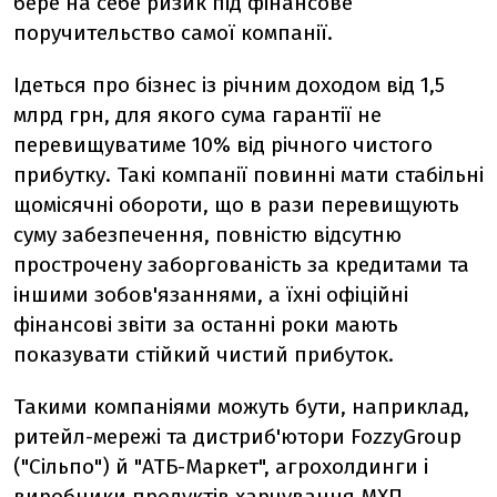
бере на себе ризик під фінансове
поручительство самої компанії.
Ідеться про бізнес із річним доходом від 1,5
млрд грн, для якого сума гарантії не
перевищуватиме 10% від річного чистого
прибутку. Такі компанії повинні мати стабільні
щомісячні обороти, що в рази перевищують
суму забезпечення, повністю відсутню
прострочену заборгованість за кредитами та
іншими зобов'язаннями, а їхні офіційні
фінансові звіти за останні роки мають
показувати стійкий чистий прибуток.
Такими компаніями можуть бути, наприклад,
ритейл-мережі та дистриб'ютори FozzyGroup
("Сільпо") й "АТБ-Маркет", агрохолдинги і
виробники продуктів харчування МХП