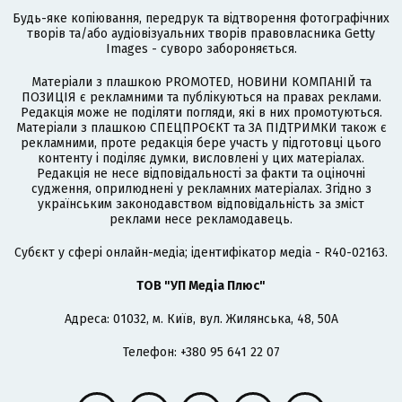
Будь-яке копіювання, передрук та відтворення фотографічних
творів та/або аудіовізуальних творів правовласника Getty
Images - суворо забороняється.
Матеріали з плашкою PROMOTED, НОВИНИ КОМПАНІЙ та
ПОЗИЦІЯ є рекламними та публікуються на правах реклами.
Редакція може не поділяти погляди, які в них промотуються.
Матеріали з плашкою СПЕЦПРОЄКТ та ЗА ПІДТРИМКИ також є
рекламними, проте редакція бере участь у підготовці цього
контенту і поділяє думки, висловлені у цих матеріалах.
Редакція не несе відповідальності за факти та оціночні
судження, оприлюднені у рекламних матеріалах. Згідно з
українським законодавством відповідальність за зміст
реклами несе рекламодавець.
Cубєкт у сфері онлайн-медіа; ідентифікатор медіа - R40-02163.
ТОВ "УП Медіа Плюс"
Адреса: 01032, м. Київ, вул. Жилянська, 48, 50А
Телефон: +380 95 641 22 07