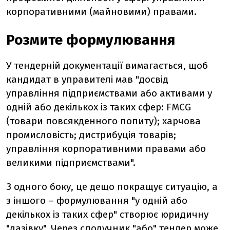
корпоративними (майновими) правами.
Розмите формулювання
У тендерній документації вимагається, щоб
кандидат в управителі мав "досвід
управління підприємствами або активами у
одній або декількох із таких сфер: FMCG
(товари повсякденного попиту); харчова
промисловість; дистрибуція товарів;
управління корпоративними правами або
великими підприємствами".
З одного боку, це дещо покращує ситуацію, а
з іншого – формулювання "у одній або
декількох із таких сфер" створює юридичну
"лазівку". Через сполучник "або" тендер може