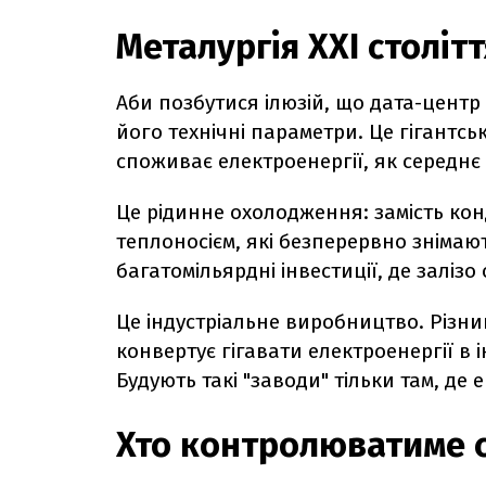
Металургія XXI столітт
Аби позбутися ілюзій, що дата-центр 
його технічні параметри. Це гігантс
споживає електроенергії, як середнє
Це рідинне охолодження: замість конд
теплоносієм, які безперервно знімаю
багатомільярдні інвестиції, де заліз
Це індустріальне виробництво. Різни
конвертує гігавати електроенергії в
Будують такі "заводи" тільки там, де
Хто контролюватиме 