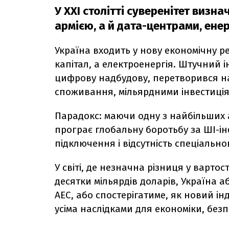
У XXI столітті суверенітет виз
армією, а й дата-центрами, ене
Україна входить у нову економічну ре
капітал, а електроенергія. Штучний 
цифрову надбудову, перетворився на
споживання, мільярдними інвестиціям
Парадокс: маючи одну з найбільших 
програє глобальну боротьбу за ШІ-ін
підключення і відсутність спеціально
У світі, де незначна різниця у варто
десятки мільярдів доларів, Україна а
АЕС, або спостерігатиме, як новий ін
усіма наслідками для економіки, безп