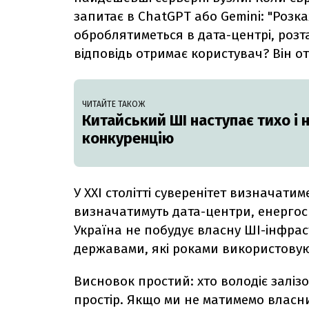
запитає в ChatGPT або Gemini: "Розка
оброблятиметься в дата-центрі, розт
відповідь отримає користувач? Він 
ЧИТАЙТЕ ТАКОЖ
Китайський ШІ наступає тихо і 
конкуренцію
У XXI столітті суверенітет визначати
визначатимуть дата-центри, енергос
Україна не побудує власну ШІ-інфрас
державами, які роками використовую
Висновок простий: хто володіє заліз
простір. Якщо ми не матимемо власн