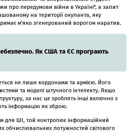
жи про передумови війни в Україні", а запит
ашованому на території окупанта, яку
отримає м'яко згенерований ворогом наратив.
небезпечно. Як США та ЄС програють
меться не лише кордонами та армією. Його
истеми та моделі штучного інтелекту. Якщо
труктуру, за нас це зроблять інші включно з
ть інформацію як зброю.
ом для ШІ, той контролює інформаційний
их обчислювальних потужностей світового