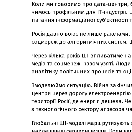
Коли ми говоримо про дата-центри, б
чимось профільним для IT-індустрії. 
питання інформаційної суб'єктності 
Росія давно воює не лише ракетами, 
соцмереж до алгоритмічних систем. Ш
Через кілька років ШІ впливатиме на с
медіа та соцмережі разом узяті. Люд
аналітику політичних процесів та оці
Змоделюймо ситуацію. Війна закінчил
центри через дорогу електроенергію 
території Росії, де енергія дешева. Че
з технологічного сектору агресора ча
Глобальні ШІ-моделі маршрутизують 
найдешевші серверні вузли. Коли єв