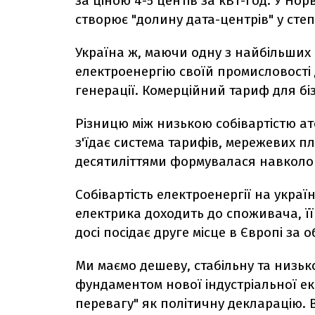
за ціною 4-5 центів за кВт-год. У Нор
створює "долину дата-центрів" у степ
Україна ж, маючи одну з найбільших
електроенергію своїй промисловості 
генерації. Комерційний тариф для біз
Різницю між низькою собівартістю ат
з'їдає система тарифів, мережевих пл
десятиліттями формувалася навколо 
Собівартість електроенергії на украї
електрика доходить до споживача, її 
досі посідає друге місце в Європі за 
Ми маємо дешеву, стабільну та низьк
фундаментом нової індустріальної ек
перевагу" як політичну декларацію. В