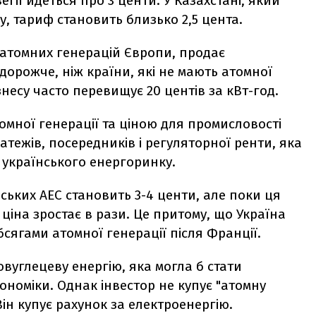
вегії йдеться про 3 центи. У Казахстані, який
у, тариф становить близько 2,5 цента.
 атомних генерацій Європи, продає
дорожче, ніж країни, які не мають атомної
несу часто перевищує 20 центів за кВт-год.
омної генерації та ціною для промисловості
атежів, посередників і регуляторної ренти, яка
українського енергоринку.
нських АЕС становить 3-4 центи, але поки ця
ціна зростає в рази. Це притому, що Україна
обсягами атомної генерації після Франції.
овуглецеву енергію, яка могла б стати
ономіки. Однак інвестор не купує "атомну
ін купує рахунок за електроенергію.