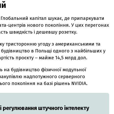
ий
а. Глобальний капітал шукає, де припаркувати
ата-центрів нового покоління. У цих перегонах
асть швидкість і дешевшу розетку.
ку тристоронню угоду з американськими та
 будівництво в Польщі одного з найбільших у
ртість проєкту – майже 14,5 млрд дол.
ть на будівництво фізичної модульної
а закупівлю надпотужного серверного
ого покоління на базі рішень NVIDIA.
ті регулювання штучного інтелекту