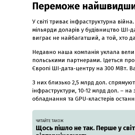
Переможе найшвидш
У світі триває інфраструктурна війн
мільярди доларів у будівництво ШІ-д
виграє не найбагатший, а той, хто д
Недавно наша компанія уклала вели
польськими партнерами. Ідеться про
Європі ШІ-дата-центру на 300 МВт. Ва
З них близько 2,5 млрд дол. спрямую
інфраструктури, 10-12 млрд дол. – н
обладнання та GPU-кластерів останнь
ЧИТАЙТЕ ТАКОЖ
Щось пішло не так. Перше у сві