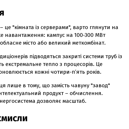
я
– це "кімната із серверами", варто глянути на
ьке навантаження: кампус на 100-300 МВт
 обласне місто або великий меткомбінат.
иціонерів підводяться закриті системи труб із
ть екстремальне тепло з процесорів. Це
о оновлюється кожні чотири-пʼять років.
ця лише в тому, що замість чавуну "завод"
 інтелектуальний продукт – обчислення.
 енергосистема дозволяє масштаб.
смисли