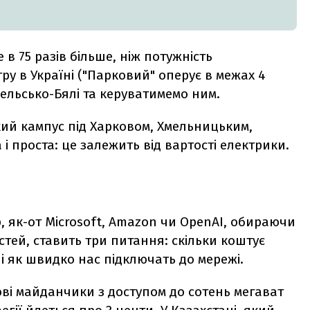
 в 75 разів більше, ніж потужність
у в Україні ("Парковий" оперує в межах 4
Бельсько-Бялі та керуватимемо ним.
кий кампус під Харковом, Хмельницьким,
і проста: це залежить від вартості електрики.
, як-от Microsoft, Amazon чи OpenAI, обираючи
тей, ставить три питання: скільки коштує
ь і як швидко нас підключать до мережі.
ові майданчики з доступом до сотень мегават