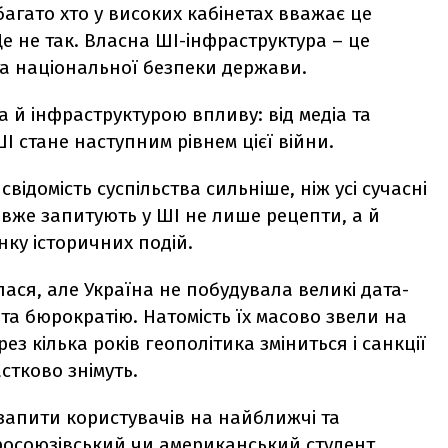
агато хто у високих кабінетах вважає це
Це не так. Власна ШІ-інфраструктура – це
та національної безпеки держави.
а й інфраструктурою впливу: від медіа та
І стане наступним рівнем цієї війни.
відомість суспільства сильніше, ніж усі сучасні
и вже запитують у ШІ не лише рецепти, а й
нку історичних подій.
ася, але Україна не побудувала великі дата-
та бюрократію. Натомість їх масово звели на
рез кілька років геополітика зміниться і санкції
стково знімуть.
запити користувачів на найближчі та
росоюзівський чи американський студент