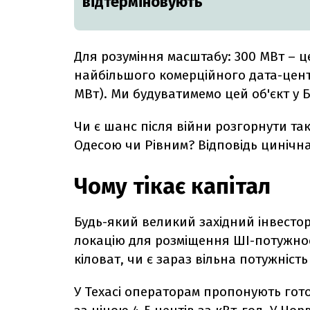
відтерміновують
Для розуміння масштабу: 300 МВт – це
найбільшого комерційного дата-центр
МВт). Ми будуватимемо цей об'єкт у 
Чи є шанс після війни розгорнути та
Одесою чи Рівним? Відповідь цинічна 
Чому тікає капітал
Будь-який великий західний інвестор
локацію для розміщення ШІ-потужнос
кіловат, чи є зараз вільна потужніст
У Техасі операторам пропонують гот