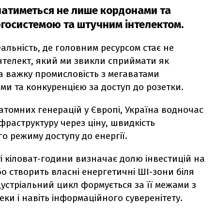
начатиметься не лише кордонами та
ргосистемою та штучним інтелектом.
альність, де головним ресурсом стає не
інтелект, який ми звикли сприймати як
 важку промисловість з мегаватами
и та конкуренцією за доступ до розетки.
атомних генерацій у Європі, Україна водночас
фраструктуру через ціну, швидкість
го режиму доступу до енергії.
сті кіловат-години визначає долю інвестицій на
бо створить власні енергетичні ШІ-зони біля
дустріальний цикл формується за її межами з
еки і навіть інформаційного суверенітету.