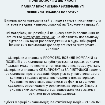
ПОЛІТИКА КОНФІДЕНЦІЙНОСТІ
ПРАВИЛА ВИКОРИСТАННЯ МАТЕРІАЛІВ УП
ПРИНЦИПИ І ПРАВИЛА РОБОТИ УП
Використання матеріалів сайту лише за умови посилання (для
інтернет-видань - гіперпосилання) на "Економічну правду".
Всі матеріали, які розміщені на цьому сайті із посиланням на
агентство
"Інтерфакс-Україна"
, не підлягають подальшому
відтворенню та/чи розповсюдженню в будь-якій формі,
інакше як з письмового дозволу агентства "Інтерфакс-
Україна".
Матеріали з плашкою PROMOTED, НОВИНИ КОМПАНІЙ та
ПОЗИЦІЯ є рекламними та публікуються на правах реклами.
Редакція може не поділяти погляди, які в них промотуються.
Матеріали з плашкою СПЕЦПРОЄКТ та ЗА ПІДТРИМКИ також є
рекламними, проте редакція бере участь у підготовці цього
контенту і поділяє думки, висловлені у цих матеріалах.
Редакція не несе відповідальності за факти та оціночні
судження, оприлюднені у рекламних матеріалах. Згідно з
українським законодавством відповідальність за зміст
реклами несе рекламодавець.
Cубєкт у сфері онлайн-медіа; ідентифікатор медіа - R40-02163.