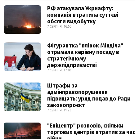
РФ атакувала Укрнафту:
компанія втратила суттєві
обсяги видобутку
7 СЕРПНЯ, 16:50
Фігурантка "плівок Міндіча"
отримала керівну посаду в
стратегічному
держпідприємстві
7 СЕРПНЯ, 17:10
Штрафи за
адмінправопорушення
підвищать: уряд подав до Ради
законопроєкт
7 СЕРПНЯ, 11:23
"Епіцентр" розповів, скільки
торгових центрів втратив за час
війни