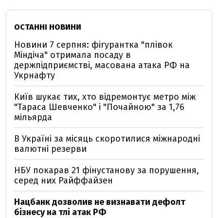
ОСТАННІ НОВИНИ
Новини 7 серпня: фігурантка "плівок
Міндіча" отримала посаду в
держпідприємстві, масована атака РФ на
Укрнафту
Київ шукає тих, хто відремонтує метро між
"Тараса Шевченко" і "Почайною" за 1,76
мільярда
В Україні за місяць скоротилися міжнародні
валютні резерви
НБУ покарав 21 фінустанову за порушення,
серед них Райффайзен
Нацбанк дозволив не визнавати дефолт
бізнесу на тлі атак РФ