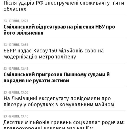
Після ударів РФ знеструмлені споживачі у п’яти
областях
23 ЧЕРВНЯ, 12:25
Смілянський відреагував на рішення НБУ про
його звільнення
23 ЧЕРВНЯ, 12:35
ЄБРР надає Києву 150 мільйонів євро на
модернізацію метрополітену
23 ЧЕРВНЯ, 12:45
Смілянський пригрозив Пишному судами й
порадив не рухати активи
23 ЧЕРВНЯ, 13:05
На Львівщині ексдепутату повідомили про
підозру у оборудках з комунальним майном
23 ЧЕРВНЯ, 13:40
Десятки мільйонів гривень соцвиплат родичам:
правоохоронці викрили махінації у