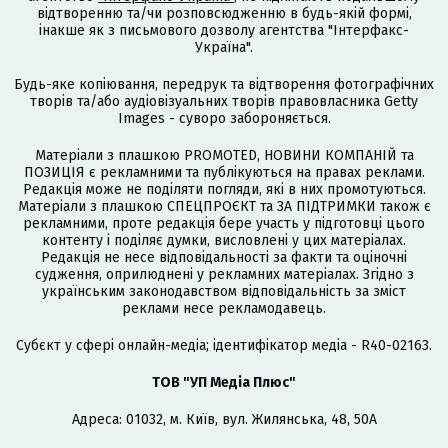
відтворенню та/чи розповсюдженню в будь-якій формі,
інакше як з письмового дозволу агентства "Інтерфакс-
Україна".
Будь-яке копіювання, передрук та відтворення фотографічних
творів та/або аудіовізуальних творів правовласника Getty
Images - суворо забороняється.
Матеріали з плашкою PROMOTED, НОВИНИ КОМПАНІЙ та
ПОЗИЦІЯ є рекламними та публікуються на правах реклами.
Редакція може не поділяти погляди, які в них промотуються.
Матеріали з плашкою СПЕЦПРОЄКТ та ЗА ПІДТРИМКИ також є
рекламними, проте редакція бере участь у підготовці цього
контенту і поділяє думки, висловлені у цих матеріалах.
Редакція не несе відповідальності за факти та оціночні
судження, оприлюднені у рекламних матеріалах. Згідно з
українським законодавством відповідальність за зміст
реклами несе рекламодавець.
Cубєкт у сфері онлайн-медіа; ідентифікатор медіа - R40-02163.
ТОВ "УП Медіа Плюс"
Адреса: 01032, м. Київ, вул. Жилянська, 48, 50А