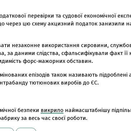
даткової перевірки та судової економічної експ
що через цю схему акцизний податок занизили на
ати незаконне використання сировини, службов
а, за даними слідства, сфальсифікували факт її 
идимість форс-мажорних обставин.
мінованих епізодів також називають підроблені 
онтрабанду тютюнових виробів до ЄС.
мічної безпеки
викрило
наймасштабнішу підпіль
брику за весь час своєї роботи.