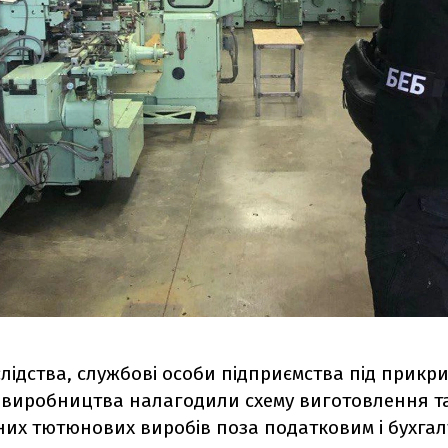
слідства, службові особи підприємства під прикр
 виробництва налагодили схему виготовлення т
них тютюнових виробів поза податковим і бухга