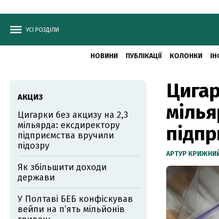
УСІ РОЗДІЛИ
НОВИНИ
ПУБЛІКАЦІЇ
КОЛОНКИ
ІН
Цигар
АКЦИЗ
мілья
Цигарки без акцизу на 2,3
мільярда: ексдиректору
підпр
підприємства вручили
підозру
АРТУР КРИЖНИ
Як збільшити доходи
держави
У Полтаві БЕБ конфіскував
вейпи на п’ять мільйонів