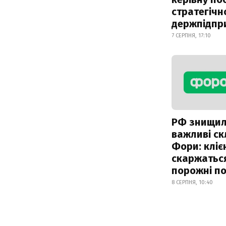
стратегічн
держпідпр
7 СЕРПНЯ, 17:10
РФ знищи
важливі с
Фори: кліє
скаржатьс
порожні по
8 СЕРПНЯ, 10:40