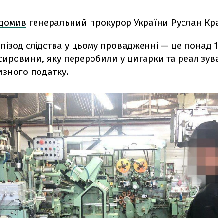
ідомив
генеральний прокурор України Руслан Кр
ізод слідства у цьому провадженні — це понад 1
сировини, яку переробили у цигарки та реалізув
изного податку.