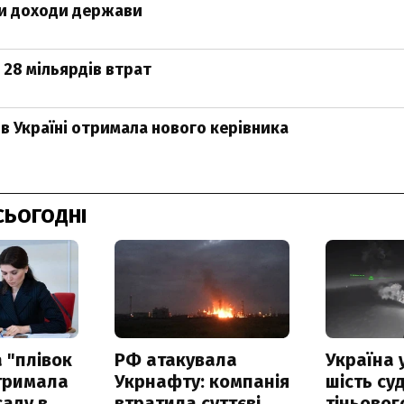
ти доходи держави
а 28 мільярдів втрат
s в Україні отримала нового керівника
СЬОГОДНІ
 "плівок
РФ атакувала
Україна 
отримала
Укрнафту: компанія
шість су
саду в
втратила суттєві
тіньовог