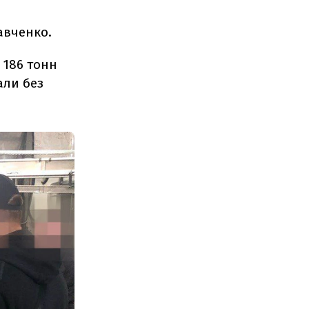
авченко.
 186 тонн
али без