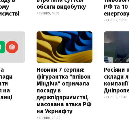
ому
обсяги видобутку
РФ та 10
иємстві
енергову
7 СЕРПНЯ, 16:50
7 СЕРПНЯ, 18:10
ла
Новини 7 серпня:
Росіяни 
клади
фігурантка "плівок
склади л
нти
Міндіча" отримала
компанії
я на
посаду в
Дніпроп
лиці
держпідприємстві,
7 СЕРПНЯ, 16:32
масована атака РФ
на Укрнафту
7 СЕРПНЯ, 20:00