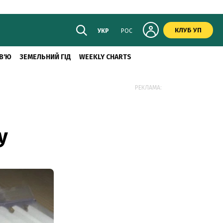
КЛУБ УП
УКР
РОС
В'Ю
ЗЕМЕЛЬНИЙ ГІД
WEEKLY CHARTS
РЕКЛАМА:
у