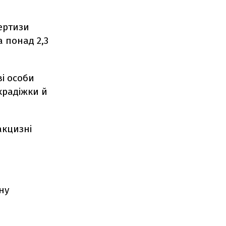
ертизи
 понад 2,3
і особи
крадіжки й
акцизні
ну