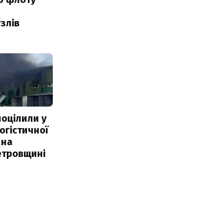
злів
поцілили у
огістичної
 на
етровщині