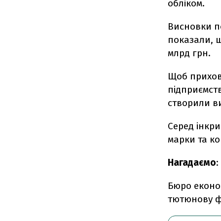
обліком.
Висновки по
показали, 
млрд грн.
Щоб прихов
підприємств
створили в
Серед інкри
марки та к
Нагадаємо
:
Бюро еконо
тютюнову фа