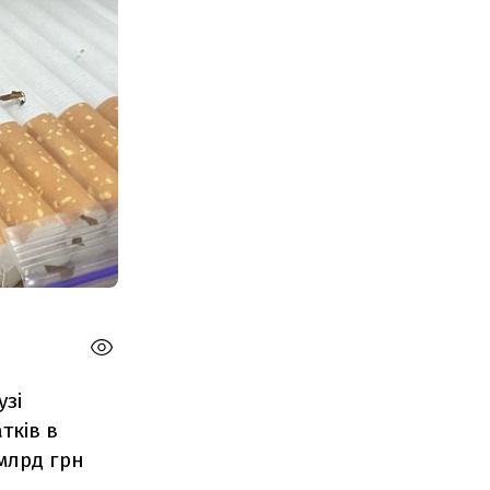
узі
тків в
млрд грн