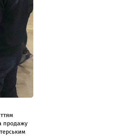
иттям
а продажу
лтерським