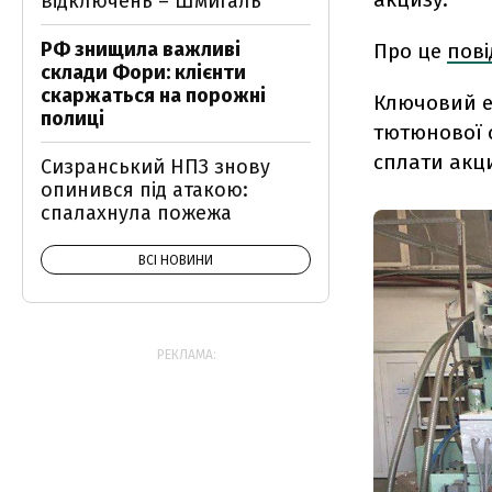
відключень – Шмигаль
РФ знищила важливі
Про це
пов
склади Фори: клієнти
скаржаться на порожні
Ключовий еп
полиці
тютюнової 
сплати акц
Сизранський НПЗ знову
опинився під атакою:
спалахнула пожежа
ВСІ НОВИНИ
РЕКЛАМА: