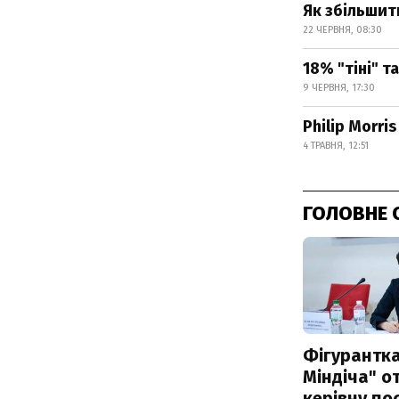
Як збільши
22 ЧЕРВНЯ, 08:30
18% "тіні" т
9 ЧЕРВНЯ, 17:30
Philip Morri
4 ТРАВНЯ, 12:51
ГОЛОВНЕ 
Фігурантка
Міндіча" 
керівну по