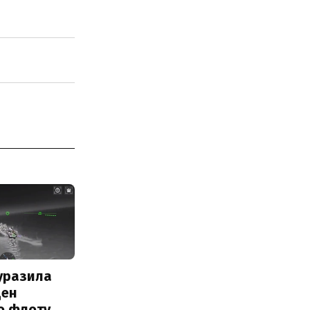
уразила
ден
о флоту