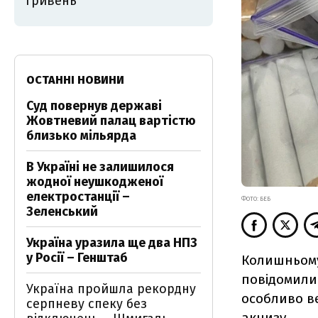
гривень
ОСТАННІ НОВИНИ
Суд повернув державі
Жовтневий палац вартістю
близько мільярда
В Україні не залишилося
жодної неушкодженої
електростанції –
ФОТО: БЕБ
Зеленський
Україна уразила ще два НПЗ
у Росії – Генштаб
Колишньому
повідомили 
Україна пройшла рекордну
особливо в
серпневу спеку без
акцизу.