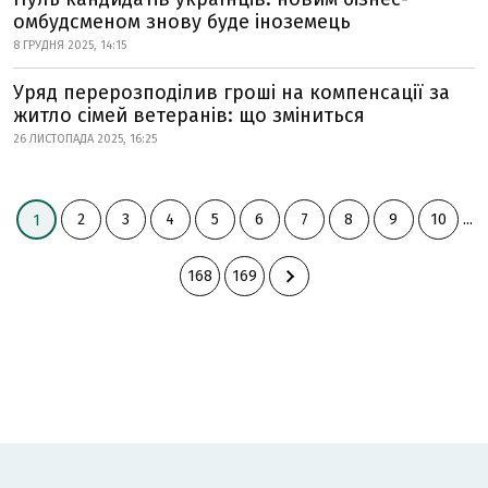
омбудсменом знову буде іноземець
8 ГРУДНЯ 2025, 14:15
Уряд перерозподілив гроші на компенсації за
житло сімей ветеранів: що зміниться
26 ЛИСТОПАДА 2025, 16:25
2
3
4
5
6
7
8
9
10
...
1
168
169