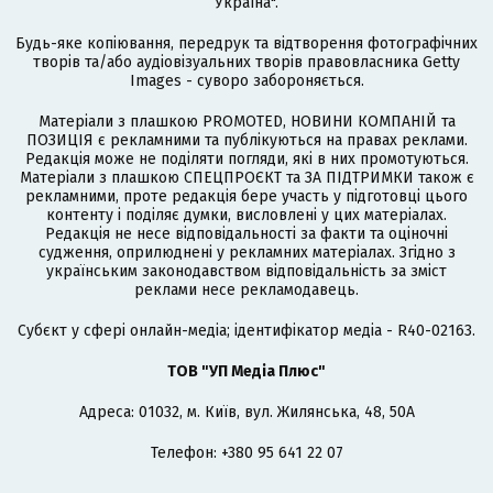
Україна".
Будь-яке копіювання, передрук та відтворення фотографічних
творів та/або аудіовізуальних творів правовласника Getty
Images - суворо забороняється.
Матеріали з плашкою PROMOTED, НОВИНИ КОМПАНІЙ та
ПОЗИЦІЯ є рекламними та публікуються на правах реклами.
Редакція може не поділяти погляди, які в них промотуються.
Матеріали з плашкою СПЕЦПРОЄКТ та ЗА ПІДТРИМКИ також є
рекламними, проте редакція бере участь у підготовці цього
контенту і поділяє думки, висловлені у цих матеріалах.
Редакція не несе відповідальності за факти та оціночні
судження, оприлюднені у рекламних матеріалах. Згідно з
українським законодавством відповідальність за зміст
реклами несе рекламодавець.
Cубєкт у сфері онлайн-медіа; ідентифікатор медіа - R40-02163.
ТОВ "УП Медіа Плюс"
Адреса: 01032, м. Київ, вул. Жилянська, 48, 50А
Телефон: +380 95 641 22 07