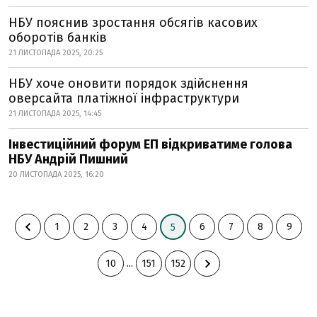
НБУ пояснив зростання обсягів касових
оборотів банків
21 ЛИСТОПАДА 2025, 20:25
НБУ хоче оновити порядок здійснення
оверсайта платіжної інфраструктури
21 ЛИСТОПАДА 2025, 14:45
Інвестиційний форум ЕП відкриватиме голова
НБУ Андрій Пишний
20 ЛИСТОПАДА 2025, 16:20
1
2
3
4
6
7
8
9
5
10
...
151
152