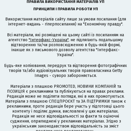
ПРАВИЛА ВИКОРИСТАННЯ МАТЕРІАЛІВ УП
ПРИНЦИПИ І ПРАВИЛА РОБОТИ УП
Використання матеріалів сайту лише за умови посилання (для
інтернет-видань - гіперпосилання) на "Економічну правду".
Всі матеріали, які розміщені на цьому сайті із посиланням на
агентство
"Інтерфакс-Україна"
, не підлягають подальшому
відтворенню та/чи розповсюдженню в будь-якій формі,
інакше як з письмового дозволу агентства "Інтерфакс-
Україна".
Будь-яке копіювання, передрук та відтворення фотографічних
творів та/або аудіовізуальних творів правовласника Getty
Images - суворо забороняється.
Матеріали з плашкою PROMOTED, НОВИНИ КОМПАНІЙ та
ПОЗИЦІЯ є рекламними та публікуються на правах реклами.
Редакція може не поділяти погляди, які в них промотуються.
Матеріали з плашкою СПЕЦПРОЄКТ та ЗА ПІДТРИМКИ також є
рекламними, проте редакція бере участь у підготовці цього
контенту і поділяє думки, висловлені у цих матеріалах.
Редакція не несе відповідальності за факти та оціночні
судження, оприлюднені у рекламних матеріалах. Згідно з
українським законодавством відповідальність за зміст