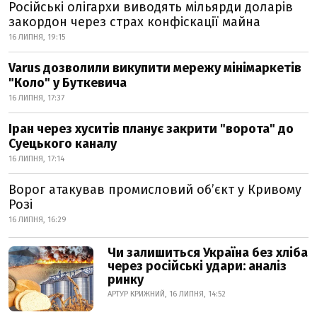
Російські олігархи виводять мільярди доларів
закордон через страх конфіскації майна
16 ЛИПНЯ, 19:15
Varus дозволили викупити мережу мінімаркетів
"Коло" у Буткевича
16 ЛИПНЯ, 17:37
Іран через хуситів планує закрити "ворота" до
Суецького каналу
16 ЛИПНЯ, 17:14
Ворог атакував промисловий обʼєкт у Кривому
Розі
16 ЛИПНЯ, 16:29
Чи залишиться Україна без хліба
через російські удари: аналіз
ринку
АРТУР КРИЖНИЙ, 16 ЛИПНЯ, 14:52