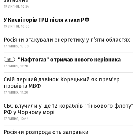
загиблий
19 ЛИПНЯ, 10:54
У Києві горів ТРЦ після атаки РФ
19 ЛИПНЯ, 10:00
Росіяни атакували енергетику у пʼяти областях
17 ЛИПНЯ, 13:00
"Нафтогаз" отримав нового керівника
ЕП
17 ЛИПНЯ, 11:28
Свій перший дзвінок Корецький як премʼєр
провів із МВФ
17 ЛИПНЯ, 11:20
СБС влучили у ще 12 кораблів "тіньового флоту"
РФ у Чорному морі
17 ЛИПНЯ, 10:44
Росіяни розпродають заправки