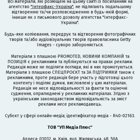
Всі матеріали, які розміщені на цьому сайті із посиланням на
агентство
"Інтерфакс-Україна"
, не підлягають подальшому
відтворенню та/чи розповсюдженню в будь-якій формі,
інакше як з письмового дозволу агентства "Інтерфакс-
Україна".
Будь-яке копіювання, передрук та відтворення фотографічних
творів та/або аудіовізуальних творів правовласника Getty
Images - суворо забороняється.
Матеріали з плашкою PROMOTED, НОВИНИ КОМПАНІЙ та
ПОЗИЦІЯ є рекламними та публікуються на правах реклами.
Редакція може не поділяти погляди, які в них промотуються.
Матеріали з плашкою СПЕЦПРОЄКТ та ЗА ПІДТРИМКИ також є
рекламними, проте редакція бере участь у підготовці цього
контенту і поділяє думки, висловлені у цих матеріалах.
Редакція не несе відповідальності за факти та оціночні
судження, оприлюднені у рекламних матеріалах. Згідно з
українським законодавством відповідальність за зміст
реклами несе рекламодавець.
Cубєкт у сфері онлайн-медіа; ідентифікатор медіа - R40-02163.
ТОВ "УП Медіа Плюс"
Адреса: 01032, м. Київ, вул. Жилянська, 48, 50А