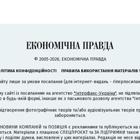
© 2005-2026, ЕКОНОМІЧНА ПРАВДА
ЛІТИКА КОНФІДЕНЦІЙНОСТІ
ПРАВИЛА ВИКОРИСТАННЯ МАТЕРІАЛІВ 
айту лише за умови посилання (для інтернет-видань - гіперпосиланн
му сайті із посиланням на агентство
"Інтерфакс-Україна"
, не підля
 будь-якій формі, інакше як з письмового дозволу агентства "Ін
відтворення фотографічних творів та/або аудіовізуальних творів п
забороняється.
НОВИНИ КОМПАНІЙ та ПОЗИЦІЯ є рекламними та публікуються на п
туються. Матеріали з плашкою СПЕЦПРОЄКТ та ЗА ПІДТРИМКИ також
 і поділяє думки, висловлені у цих матеріалах. Редакція не несе ві