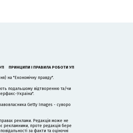
УП
ПРИНЦИПИ І ПРАВИЛА РОБОТИ УП
я) на "Економічну правду".
гають подальшому відтворенню та/чи
терфакс-Україна".
равовласника Getty Images - суворо
равах реклами. Редакція може не
 є рекламними, проте редакція бере
дповідальності за факти та оціночні