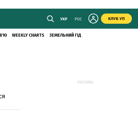
КЛУБ УП
УКР
РОС
В'Ю
WEEKLY CHARTS
ЗЕМЕЛЬНИЙ ГІД
РЕКЛАМА:
ся