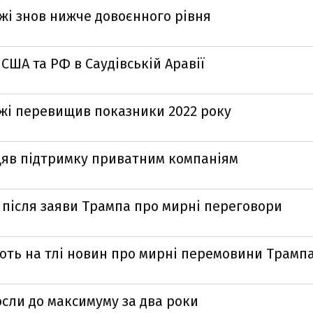
ржі знов нижче довоєнного рівня
США та РФ в Саудівській Аравії
ржі перевищив показники 2022 року
біцяв підтримку приватним компаніям
 після заяви Трампа про мирні переговори
ають на тлі новин про мирні перемовини Трамп
осли до максимуму за два роки