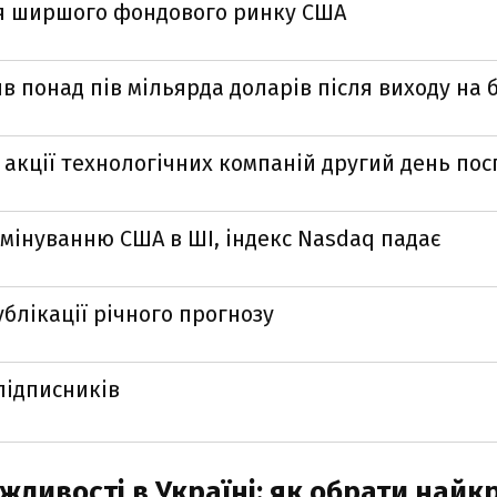
ня ширшого фондового ринку США
в понад пів мільярда доларів після виходу на 
акції технологічних компаній другий день пос
мінуванню США в ШІ, індекс Nasdaq падає
ублікації річного прогнозу
 підписників
жливості в Україні: як обрати най