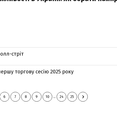
Волл-стріт
ершу торгову сесію 2025 року
6
7
8
9
10
...
24
25