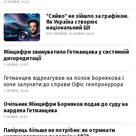
15 ЧЕРВНЯ, 14:24
"Сяйво" не зійшло за графіком.
Як Україна створює
національний ШІ
ІГОР ПИЛИПІВ, 15 ЧЕРВНЯ, 08:41
Мінцифри звинуватило Гетманцева у системній
дискредитації
3 ЧЕРВНЯ, 13:01
Гетманцев відреагував на позов Борнякова і
хоче залучити до справи Офіс генпрокурора
2 ЧЕРВНЯ, 14:40
Очільник Мінцифри Борняков подав до суду на
нардепа Гетманцева
1 ЧЕРВНЯ, 15:05
Папірець більше не потрібен: як отримати