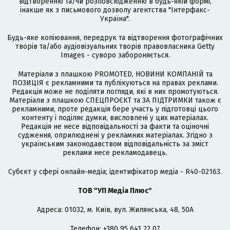
відтворенню та/чи розповсюдженню в будь-якій формі,
інакше як з письмового дозволу агентства "Інтерфакс-
Україна".
Будь-яке копіювання, передрук та відтворення фотографічних
творів та/або аудіовізуальних творів правовласника Getty
Images - суворо забороняється.
Матеріали з плашкою PROMOTED, НОВИНИ КОМПАНІЙ та
ПОЗИЦІЯ є рекламними та публікуються на правах реклами.
Редакція може не поділяти погляди, які в них промотуються.
Матеріали з плашкою СПЕЦПРОЄКТ та ЗА ПІДТРИМКИ також є
рекламними, проте редакція бере участь у підготовці цього
контенту і поділяє думки, висловлені у цих матеріалах.
Редакція не несе відповідальності за факти та оціночні
судження, оприлюднені у рекламних матеріалах. Згідно з
українським законодавством відповідальність за зміст
реклами несе рекламодавець.
Cубєкт у сфері онлайн-медіа; ідентифікатор медіа - R40-02163.
ТОВ "УП Медіа Плюс"
Адреса: 01032, м. Київ, вул. Жилянська, 48, 50А
Телефон: +380 95 641 22 07