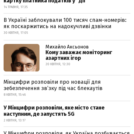
картку платника податків у "Дії"
14 ТРАВНЯ, 17:35
В Україні заблокували 100 тисяч спам-номерів:
як поскаржитись на надокучливі дзвінки
30 КВІТНЯ, 17:05
Михайло Аксьонов
Кому заважає моніторинг
азартних ігор
20 КВІТНЯ, 12:30
Мінцифри розповіли про новації для
зебезпечення зв’зку під час блекаутів
8 КВІТНЯ, 15:46
У Мінцифри розповіли, яке місто стане
наступним, де запустять 5G
2 КВІТНЯ, 13:17
У Мінцифри розповіли, як Україна позбувається