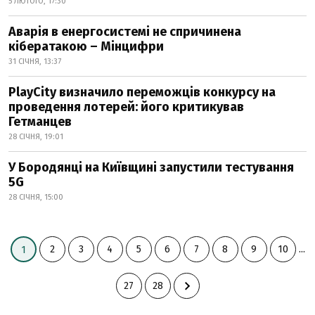
5 ЛЮТОГО, 17:30
Аварія в енергосистемі не спричинена
кібератакою – Мінцифри
31 СІЧНЯ, 13:37
PlayCity визначило переможців конкурсу на
проведення лотерей: його критикував
Гетманцев
28 СІЧНЯ, 19:01
У Бородянці на Київщині запустили тестування
5G
28 СІЧНЯ, 15:00
2
3
4
5
6
7
8
9
10
...
1
27
28