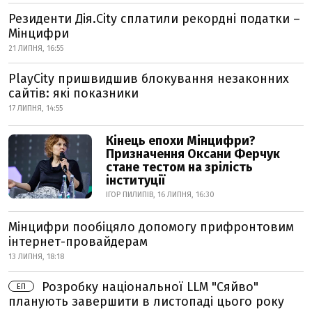
Резиденти Дія.City сплатили рекордні податки –
Мінцифри
21 ЛИПНЯ, 16:55
PlayCity пришвидшив блокування незаконних
сайтів: які показники
17 ЛИПНЯ, 14:55
Кінець епохи Мінцифри?
Призначення Оксани Ферчук
стане тестом на зрілість
інституції
ІГОР ПИЛИПІВ, 16 ЛИПНЯ, 16:30
Мінцифри пообіцяло допомогу прифронтовим
інтернет-провайдерам
13 ЛИПНЯ, 18:18
Розробку національної LLM "Сяйво"
ЕП
планують завершити в листопаді цього року