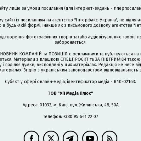
айту лише за умови посилання (для інтернет-видань - гіперпосиланн
му сайті із посиланням на агентство
"Інтерфакс-Україна"
, не підля
 будь-якій формі, інакше як з письмового дозволу агентства "Ін
відтворення фотографічних творів та/або аудіовізуальних творів п
забороняється.
НОВИНИ КОМПАНІЙ та ПОЗИЦІЯ є рекламними та публікуються на п
туються. Матеріали з плашкою СПЕЦПРОЄКТ та ЗА ПІДТРИМКИ також
 і поділяє думки, висловлені у цих матеріалах. Редакція не несе ві
атеріалах. Згідно з українським законодавством відповідальність 
Cубєкт у сфері онлайн-медіа; ідентифікатор медіа - R40-02163.
ТОВ "УП Медіа Плюс"
Адреса: 01032, м. Київ, вул. Жилянська, 48, 50А
Телефон: +380 95 641 22 07