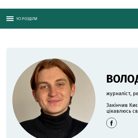
УСІ РОЗДІЛИ
ВОЛО
журналіст, р
Закінчив Киє
цікавлюсь св