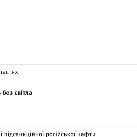
ластях
без світла
і підсанкційної російської нафти