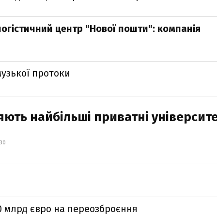
огістичний центр "Нової пошти": компанія
музької протоки
яють найбільші приватні університ
:30
0 млрд євро на переозброєння