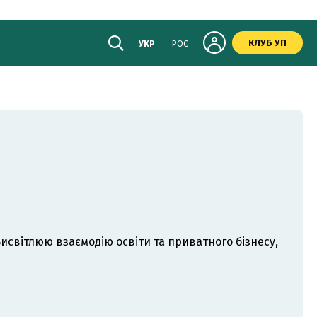
КЛУБ УП
УКР
РОС
исвітлюю взаємодію освіти та приватного бізнесу,