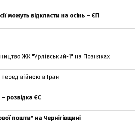
сії можуть відкласти на осінь – ЄП
ництво ЖК "Урлівський-1" на Позняках
 перед війною в Ірані
 – розвідка ЄС
вої пошти" на Чернігівщині