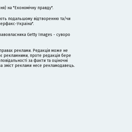
я) на "Економічну правду".
гають подальшому відтворенню та/чи
терфакс-Україна".
равовласника Getty Images - суворо
равах реклами. Редакція може не
 є рекламними, проте редакція бере
дповідальності за факти та оціночні
за зміст реклами несе рекламодавець.