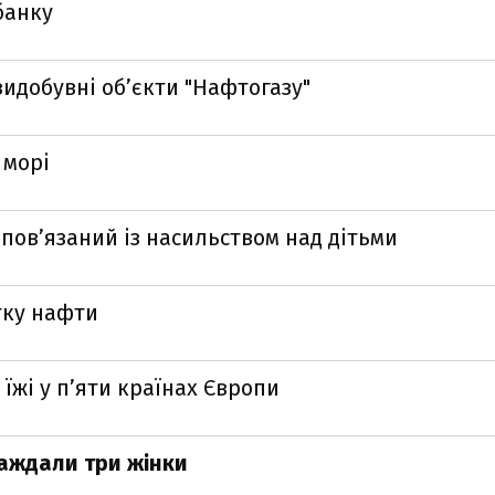
банку
идобувні обʼєкти "Нафтогазу"
 морі
 пов’язаний із насильством над дітьми
тку нафти
 їжі у пʼяти країнах Європи
раждали три жінки