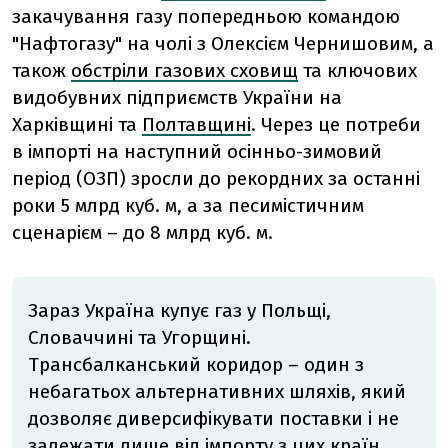
закачування газу попередньою командою
"Нафтогазу" на чолі з Олексієм Чернишовим, а
також
обстріли газових сховищ
та ключових
видобувних підприємств України на
Харківщині та
Полтавщині
. Через це потреби
в імпорті на наступний осінньо-зимовий
період (ОЗП) зросли до рекордних за останні
роки 5 млрд куб. м, а за песимістичним
сценарієм – до 8 млрд куб. м.
Зараз Україна купує газ у Польщі,
Словаччині та Угорщині.
Трансбалканський коридор – один з
небагатьох альтернативних шляхів, який
дозволяє диверсифікувати поставки і не
залежати лише від імпорту з цих країн.