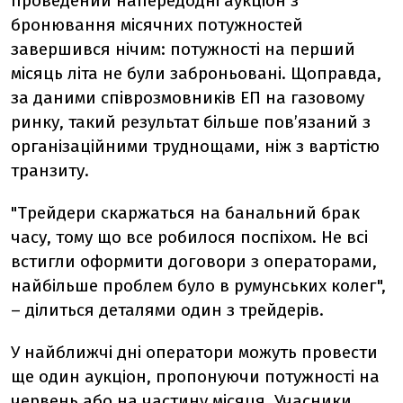
проведений напередодні аукціон з
бронювання місячних потужностей
завершився нічим: потужності на перший
місяць літа не були заброньовані. Щоправда,
за даними співрозмовників ЕП на газовому
ринку, такий результат більше пов’язаний з
організаційними труднощами, ніж з вартістю
транзиту.
"Трейдери скаржаться на банальний брак
часу, тому що все робилося поспіхом. Не всі
встигли оформити договори з операторами,
найбільше проблем було в румунських колег",
– ділиться деталями один з трейдерів.
У найближчі дні оператори можуть провести
ще один аукціон, пропонуючи потужності на
червень або на частину місяця. Учасники