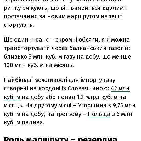
ринку очікують, що він виявиться вдалим і
постачання за новим маршрутом нарешті
стартують.
Ще один нюанс – скромні обсяги, які можна
транспортувати через балканський газогін:
близько 3 млн куб. м газу на добу, що менше
100 млн куб. м на місяць.
Найбільші можливості для імпорту газу
створені на кордоні із Словаччиною:
42 млн
куб. м
на добу або понад 1,2 млрд куб. м на
місяць. На другому місці – Угорщина з 9,75 млн
куб. м на добу, на третьому –
Польща
з 6 млн
куб. м палива.
Роль маршруту – резервна