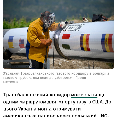
З'єднання Трансбалканського газового коридору в Болгарії з
газовою трубою, яка веде до узбережжя Греції
GETTY IMAGES
Трансбалканський коридор
може стати
ще
одним маршрутом для імпорту газу із США. До
цього Україна могла отримувати
американське паливо через польський LNG-