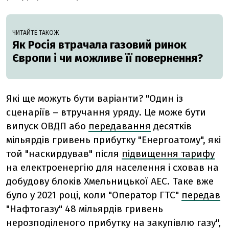
ЧИТАЙТЕ ТАКОЖ
Як Росія втрачала газовий ринок
Європи і чи можливе її повернення?
Які ще можуть бути варіанти? "Один із
сценаріїв – втручання уряду. Це може бути
випуск ОВДП або
передавання
десятків
мільярдів гривень прибутку "Енергоатому", які
той "наскирдував" після
підвищення тарифу
на електроенергію для населення і сховав на
добудову блоків Хмельницької АЕС. Таке вже
було у 2021 році, коли "Оператор ГТС"
передав
"Нафтогазу" 48 мільярдів гривень
нерозподіленого прибутку на закупівлю газу",