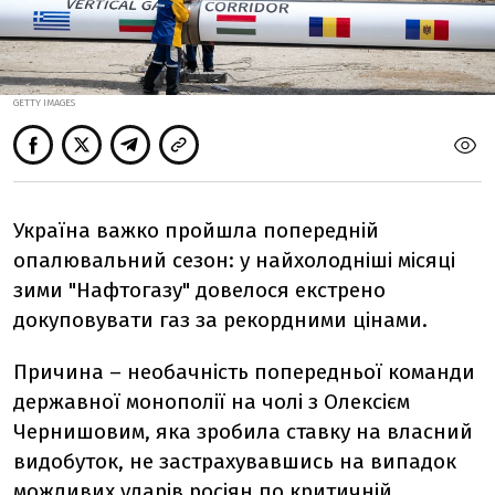
GETTY IMAGES
Україна важко пройшла попередній
опалювальний сезон: у найхолодніші місяці
зими "Нафтогазу" довелося екстрено
докуповувати газ за рекордними цінами.
Причина – необачність попередньої команди
державної монополії на чолі з Олексієм
Чернишовим, яка зробила ставку на власний
видобуток, не застрахувавшись на випадок
можливих ударів росіян по критичній