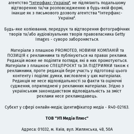
агентство
"Інтерфакс-Україна"
, не підлягають подальшому
відтворенню та/чи розповсюдженню в будь-якій формі,
інакше як з письмового дозволу агентства "Інтерфакс-
Україна".
Будь-яке копіювання, передрук та відтворення фотографічних
творів та/або аудіовізуальних творів правовласника Getty
Images - суворо забороняється.
Матеріали з плашкою PROMOTED, НОВИНИ КОМПАНІЙ та
ПОЗИЦІЯ є рекламними та публікуються на правах реклами.
Редакція може не поділяти погляди, які в них промотуються.
Матеріали з плашкою СПЕЦПРОЄКТ та ЗА ПІДТРИМКИ також є
рекламними, проте редакція бере участь у підготовці цього
контенту і поділяє думки, висловлені у цих матеріалах.
Редакція не несе відповідальності за факти та оціночні
судження, оприлюднені у рекламних матеріалах. Згідно з
українським законодавством відповідальність за зміст
реклами несе рекламодавець.
Cубєкт у сфері онлайн-медіа; ідентифікатор медіа - R40-02163.
ТОВ "УП Медіа Плюс"
Адреса: 01032, м. Київ, вул. Жилянська, 48, 50А