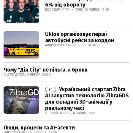
6% від обороту
ВОЛОДИМИР ТУНІК-ФРИЗ, 10 ЛИПНЯ, 19:19
Uklon організовує перші
автобусні рейси за кордон
АНДРІЙ МУРАВСЬКИЙ, 9 ЛИПНЯ, 16:23
Чому "Дія.City" не пільга, а броня
АНДРІЙ ДЛІГАЧ, 9 ЛИПНЯ, 08:30
Український стартап Zibra
ЕП
AI запустив технологію ZibraGDS
для складної 3D-анімації у
реальному часі
ОЛЕКСІЙ ПАВЛИШ, 8 ЛИПНЯ, 13:35
Люди, процеси та AI-агенти
ОЛЕКСІЙ ГРОМИКО, 8 ЛИПНЯ, 08:30