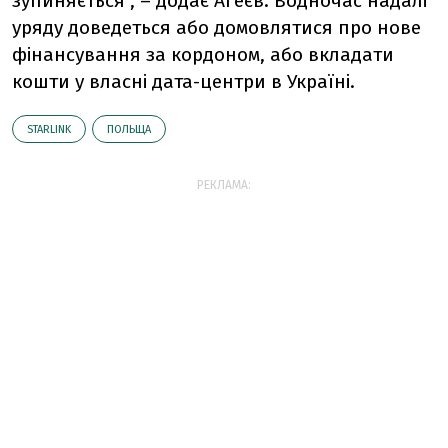
зупиняється", – додає Агеєв. Водночас надалі
уряду доведеться або домовлятися про нове
фінансування за кордоном, або вкладати
кошти у власні дата-центри в Україні.
STARLINK
ПОЛЬЩА
РЕКЛАМА: