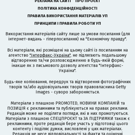
РЕКЛАМА НА САЙТІ
ПРО ПРОЄКТ
ПОЛІТИКА КОНФІДЕНЦІЙНОСТІ
ПРАВИЛА ВИКОРИСТАННЯ МАТЕРІАЛІВ УП
ПРИНЦИПИ І ПРАВИЛА РОБОТИ УП
Використання матеріалів сайту лише за умови посилання (для
інтернет-видань - гіперпосилання) на "Економічну правду".
Всі матеріали, які розміщені на цьому сайті із посиланням на
агентство
"Інтерфакс-Україна"
, не підлягають подальшому
відтворенню та/чи розповсюдженню в будь-якій формі,
інакше як з письмового дозволу агентства "Інтерфакс-
Україна".
Будь-яке копіювання, передрук та відтворення фотографічних
творів та/або аудіовізуальних творів правовласника Getty
Images - суворо забороняється.
Матеріали з плашкою PROMOTED, НОВИНИ КОМПАНІЙ та
ПОЗИЦІЯ є рекламними та публікуються на правах реклами.
Редакція може не поділяти погляди, які в них промотуються.
Матеріали з плашкою СПЕЦПРОЄКТ та ЗА ПІДТРИМКИ також є
рекламними, проте редакція бере участь у підготовці цього
контенту і поділяє думки, висловлені у цих матеріалах.
Редакція не несе відповідальності за факти та оціночні