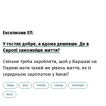
Ексклюзив ЕП.
У гостях добре, а вдома дешевше. Де в
Європі заможніше життя?
Скільки треба заробляти, щоб у Варшаві чи
Парижі мати такий же рівень життя, як із
середньою зарплатою у Києві?
ТРАНШ
ДТЕК
ТУРИЗМ
САНКЦІЇ
УКРПОШТА
МАСК