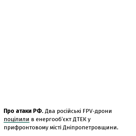
Про атаки РФ.
Д
ва російські FPV-дрони
поцілили
в енергооб’єкт ДТЕК у
прифронтовому місті Дніпропетровщини.