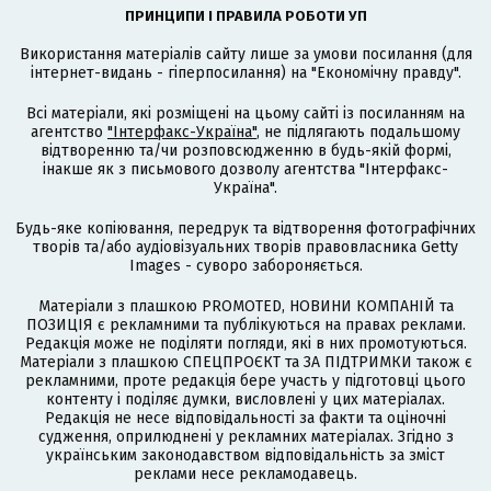
ПРИНЦИПИ І ПРАВИЛА РОБОТИ УП
Використання матеріалів сайту лише за умови посилання (для
інтернет-видань - гіперпосилання) на "Економічну правду".
Всі матеріали, які розміщені на цьому сайті із посиланням на
агентство
"Інтерфакс-Україна"
, не підлягають подальшому
відтворенню та/чи розповсюдженню в будь-якій формі,
інакше як з письмового дозволу агентства "Інтерфакс-
Україна".
Будь-яке копіювання, передрук та відтворення фотографічних
творів та/або аудіовізуальних творів правовласника Getty
Images - суворо забороняється.
Матеріали з плашкою PROMOTED, НОВИНИ КОМПАНІЙ та
ПОЗИЦІЯ є рекламними та публікуються на правах реклами.
Редакція може не поділяти погляди, які в них промотуються.
Матеріали з плашкою СПЕЦПРОЄКТ та ЗА ПІДТРИМКИ також є
рекламними, проте редакція бере участь у підготовці цього
контенту і поділяє думки, висловлені у цих матеріалах.
Редакція не несе відповідальності за факти та оціночні
судження, оприлюднені у рекламних матеріалах. Згідно з
українським законодавством відповідальність за зміст
реклами несе рекламодавець.