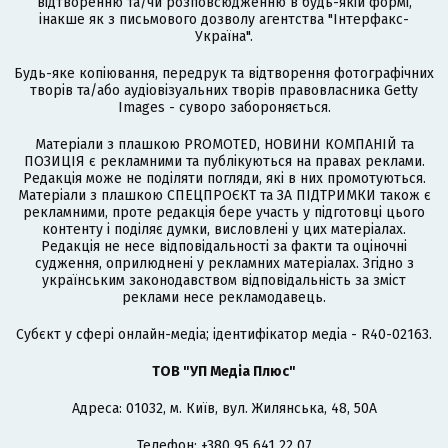
відтворенню та/чи розповсюдженню в будь-якій формі,
інакше як з письмового дозволу агентства "Інтерфакс-
Україна".
Будь-яке копіювання, передрук та відтворення фотографічних
творів та/або аудіовізуальних творів правовласника Getty
Images - суворо забороняється.
Матеріали з плашкою PROMOTED, НОВИНИ КОМПАНІЙ та
ПОЗИЦІЯ є рекламними та публікуються на правах реклами.
Редакція може не поділяти погляди, які в них промотуються.
Матеріали з плашкою СПЕЦПРОЄКТ та ЗА ПІДТРИМКИ також є
рекламними, проте редакція бере участь у підготовці цього
контенту і поділяє думки, висловлені у цих матеріалах.
Редакція не несе відповідальності за факти та оціночні
судження, оприлюднені у рекламних матеріалах. Згідно з
українським законодавством відповідальність за зміст
реклами несе рекламодавець.
Cубєкт у сфері онлайн-медіа; ідентифікатор медіа - R40-02163.
ТОВ "УП Медіа Плюс"
Адреса: 01032, м. Київ, вул. Жилянська, 48, 50А
Телефон: +380 95 641 22 07