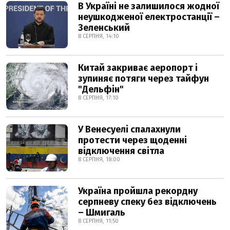
В Україні не залишилося жодної
неушкодженої електростанції –
Зеленський
8 СЕРПНЯ, 14:10
Китай закриває аеропорт і
зупиняє потяги через тайфун
"Дельфін"
8 СЕРПНЯ, 17:10
У Венесуелі спалахнули
протести через щоденні
відключення світла
8 СЕРПНЯ, 18:00
Україна пройшла рекордну
серпневу спеку без відключень
– Шмигаль
8 СЕРПНЯ, 11:50