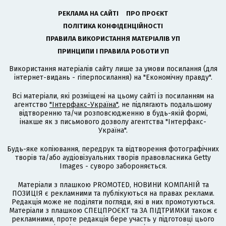
РЕКЛАМА НА САЙТІ
ПРО ПРОЄКТ
ПОЛІТИКА КОНФІДЕНЦІЙНОСТІ
ПРАВИЛА ВИКОРИСТАННЯ МАТЕРІАЛІВ УП
ПРИНЦИПИ І ПРАВИЛА РОБОТИ УП
Використання матеріалів сайту лише за умови посилання (для
інтернет-видань - гіперпосилання) на "Економічну правду".
Всі матеріали, які розміщені на цьому сайті із посиланням на
агентство
"Інтерфакс-Україна"
, не підлягають подальшому
відтворенню та/чи розповсюдженню в будь-якій формі,
інакше як з письмового дозволу агентства "Інтерфакс-
Україна".
Будь-яке копіювання, передрук та відтворення фотографічних
творів та/або аудіовізуальних творів правовласника Getty
Images - суворо забороняється.
Матеріали з плашкою PROMOTED, НОВИНИ КОМПАНІЙ та
ПОЗИЦІЯ є рекламними та публікуються на правах реклами.
Редакція може не поділяти погляди, які в них промотуються.
Матеріали з плашкою СПЕЦПРОЄКТ та ЗА ПІДТРИМКИ також є
рекламними, проте редакція бере участь у підготовці цього