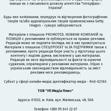
інакше як з письмового дозволу агентства "Інтерфакс-
Україна".
Будь-яке копіювання, передрук та відтворення фотографічних
творів та/або аудіовізуальних творів правовласника Getty
Images - суворо забороняється.
Матеріали з плашкою PROMOTED, НОВИНИ КОМПАНІЙ та
ПОЗИЦІЯ є рекламними та публікуються на правах реклами.
Редакція може не поділяти погляди, які в них промотуються.
Матеріали з плашкою СПЕЦПРОЄКТ та ЗА ПІДТРИМКИ також є
рекламними, проте редакція бере участь у підготовці цього
контенту і поділяє думки, висловлені у цих матеріалах.
Редакція не несе відповідальності за факти та оціночні
судження, оприлюднені у рекламних матеріалах. Згідно з
українським законодавством відповідальність за зміст
реклами несе рекламодавець.
Cубєкт у сфері онлайн-медіа; ідентифікатор медіа - R40-02163.
ТОВ "УП Медіа Плюс"
Адреса: 01032, м. Київ, вул. Жилянська, 48, 50А
Телефон: +380 95 641 22 07