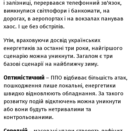
і залізниці, перервався телефонний зв'язок,
вимкнулися світлофори і банкомати, на
дорогах, в аеропортах і на вокзалах панував
хаос. І це без обстрілів.
Утім, враховуючи досвід українських
енергетиків за останні три роки, найгіршого
сценарію можна уникнути. Загалом є три
базові сценарії на найближчу зиму.
Оптимістичний
– ППО відбиває більшість атак,
пошкодження лише локальні, енергетики
швидко відновлюють обладнання. За такого
розвитку подій відключень можна уникнути
або вони будуть нетривалими та
контрольованими.
Середній
– масовані удари створять дефіцит