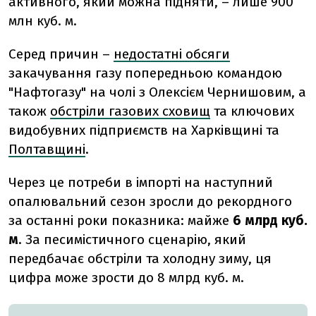
активного, який можна підняти, – лише 900
млн куб. м.
Серед причин –
недостатні обсяги
закачування газу попередньою командою
"Нафтогазу" на чолі з Олексієм Чернишовим, а
також
обстріли газових сховищ
та ключових
видобувних підприємств на Харківщині та
Полтавщині
.
Через це потреби в імпорті на наступний
опалювальний сезон зросли до рекордного
за останні роки показника:
майже
6 млрд куб.
м
.
За песимістичного сценарію, який
передбачає обстріли та холодну зиму, ця
цифра може зрости до 8 млрд куб. м.