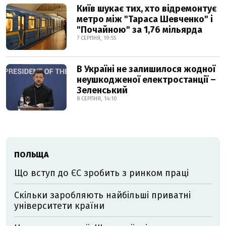
Київ шукає тих, хто відремонтує
метро між "Тараса Шевченко" і
"Почайною" за 1,76 мільярда
7 СЕРПНЯ, 19:55
В Україні не залишилося жодної
неушкодженої електростанції –
Зеленський
8 СЕРПНЯ, 14:10
ПОЛЬЩА
Що вступ до ЄС зробить з ринком праці
Скільки заробляють найбільші приватні
університети країни