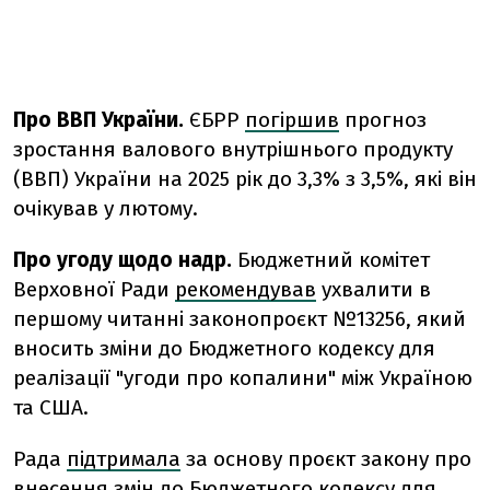
Про ВВП України.
ЄБРР
погіршив
прогноз
зростання валового внутрішнього продукту
(ВВП) України на 2025 рік до 3,3% з 3,5%, які він
очікував у лютому.
Про угоду щодо надр.
Бюджетний
комітет
Верховної
Ради
рекомендував
ухвалити
в
першому
читанні
законопроєкт №
13256,
який
вносить
зміни
до
Бюджетного
кодексу
для
реалізації
"
угоди
про
копалини"
між
Україною
та
США.
Рада
підтримала
за основу проєкт закону про
внесення змін до Бюджетного кодексу для