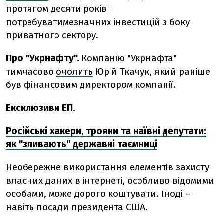
протягом
десяти
років
і
потребуватиме
значних
інвестицій
з
боку
приватного
сектору.
Про "Укрнафту".
Компанію "Укрнафта"
тимчасово
очолить
Юрій Ткачук, який раніше
був фінансовим директором компанії.
Ексклюзиви ЕП.
Російські хакери, трояни та наївні депутати:
як "зливають" державні таємниці
Необережне використання елементів захисту
власних даних в інтернеті, особливо відомими
особами, може дорого коштувати. Іноді –
навіть посади президента США.