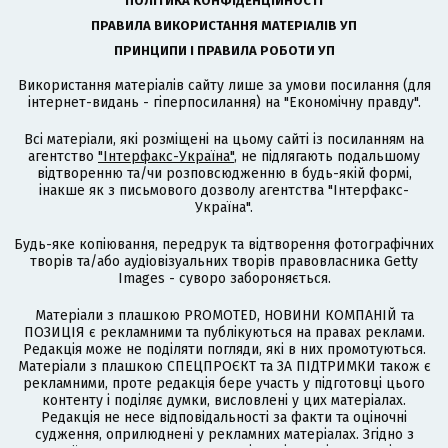
ПОЛІТИКА КОНФІДЕНЦІЙНОСТІ
ПРАВИЛА ВИКОРИСТАННЯ МАТЕРІАЛІВ УП
ПРИНЦИПИ І ПРАВИЛА РОБОТИ УП
Використання матеріалів сайту лише за умови посилання (для
інтернет-видань - гіперпосилання) на "Економічну правду".
Всі матеріали, які розміщені на цьому сайті із посиланням на
агентство
"Інтерфакс-Україна"
, не підлягають подальшому
відтворенню та/чи розповсюдженню в будь-якій формі,
інакше як з письмового дозволу агентства "Інтерфакс-
Україна".
Будь-яке копіювання, передрук та відтворення фотографічних
творів та/або аудіовізуальних творів правовласника Getty
Images - суворо забороняється.
Матеріали з плашкою PROMOTED, НОВИНИ КОМПАНІЙ та
ПОЗИЦІЯ є рекламними та публікуються на правах реклами.
Редакція може не поділяти погляди, які в них промотуються.
Матеріали з плашкою СПЕЦПРОЄКТ та ЗА ПІДТРИМКИ також є
рекламними, проте редакція бере участь у підготовці цього
контенту і поділяє думки, висловлені у цих матеріалах.
Редакція не несе відповідальності за факти та оціночні
судження, оприлюднені у рекламних матеріалах. Згідно з