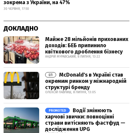
зокрема з України, на 47%
30 ЧЕРВНЯ, 17:50
ДОКЛАДНО
Майже 28 мільйонів прихованих
доходів: БЕБ припинило
квіткового дроблення бізнесу
АНДРІЙ МУРАВСЬКИЙ, 8 ЛИПНЯ, 13:22
McDonald's в Україні став
ЕП
окремим ринком у міжнародній
структурі бренду
ОЛЕКСІЙ ПАВЛИШ, 8 ЛИПНЯ, 13:05
Водії змінюють
PROMOTED
харчові звички: повноцінні
страви витісняють фастфуд —
дослідження UPG