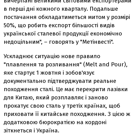
вичерпані великими світовими експортерами
в перші дні кожного кварталу. Подальше
постачання обкладатиметься митом у розмірі
50%, що робить експорт більшості видів
української сталевої продукції економічно
недоцільним", – говорять у "Метінвесті".
Ускладнює ситуацію нове правило
"плавлення та розливання" (Melt and Pour),
яке стартує 1 жовтня і зобов'язує
документально підтверджувати реальне
походження сталі. Це має перекрити лазівки
для Китаю, який розплавляє і заново
прокатує свою сталь у третіх країнах, щоб
приховати її китайське походження. З цією ж
додатковою бюрократією на кордоні
зіткнеться і Україна.