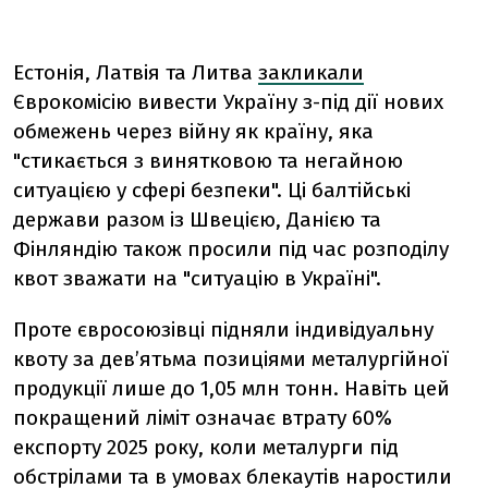
Естонія, Латвія та Литва
закликали
Єврокомісію вивести Україну з-під дії нових
обмежень через війну як країну, яка
"стикається з винятковою та негайною
ситуацією у сфері безпеки". Ці балтійські
держави разом із Швецією, Данією та
Фінляндію також просили під час розподілу
квот зважати на "ситуацію в Україні".
Проте євросоюзівці підняли індивідуальну
квоту за девʼятьма позиціями металургійної
продукції лише до 1,05 млн тонн. Навіть цей
покращений ліміт означає втрату 60%
експорту 2025 року, коли металурги під
обстрілами та в умовах блекаутів наростили