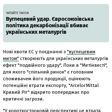
ЧИТАЙТЕ ТАКОЖ
Вуглецевий удар. Євросоюзівська
політика декарбонізації вбиває
українських металургів
Нові квоти ЄС у поєднанні з
"вуглецевим
митом"
створюють для українських металургів
ефект "подвійного удару". Поки в "Метінвесті",
для якого "спільний ринок" є головним
споживачем його продукції, оцінюють
потенційні втрати експорту, "ArcelorMittal
Кривий Ріг" відкрито попереджає про
критичні загрози.
"У короткостроковій перспективі це втрата