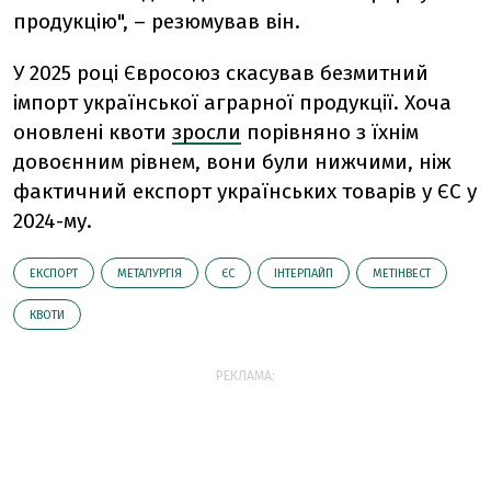
продукцію", – резюмував він.
У 2025 році Євросоюз скасував безмитний
імпорт української аграрної продукції. Хоча
оновлені квоти
зросли
порівняно з їхнім
довоєнним рівнем, вони були нижчими, ніж
фактичний експорт українських товарів у ЄС у
2024-му.
ЕКСПОРТ
МЕТАЛУРГІЯ
ЄС
ІНТЕРПАЙП
МЕТІНВЕСТ
КВОТИ
РЕКЛАМА: