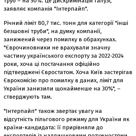
труб – на 50%. Це дискримінація галузі,
заявляє компанія "Інтерпайп".
Річний ліміт 80,7 тис. тонн для категорії "інші
безшовні труби", на думку компанії,
занижений через помилку в обрахунках.
"Єврочиновники не врахували значну
частину українського експорту за 2022-2024
роки, хоча ці постачання офіційно
підтверджені Євростатом. Хоча Київ застерігав
Єврокомісію про помилку в даних, ліміт для
України занизили щонайменше на 30%", –
стверджують там.
"Інтерпайп" також звертає увагу на
відсутність пільгового режиму для України як
країни-кандидата: її прирівняли до
експортерів із надлишковими потужностями.