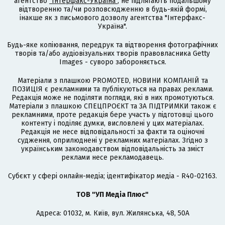
агентство
"Інтерфакс-Україна"
, не підлягають подальшому
відтворенню та/чи розповсюдженню в будь-якій формі,
інакше як з письмового дозволу агентства "Інтерфакс-
Україна".
Будь-яке копіювання, передрук та відтворення фотографічних
творів та/або аудіовізуальних творів правовласника Getty
Images - суворо забороняється.
Матеріали з плашкою PROMOTED, НОВИНИ КОМПАНІЙ та
ПОЗИЦІЯ є рекламними та публікуються на правах реклами.
Редакція може не поділяти погляди, які в них промотуються.
Матеріали з плашкою СПЕЦПРОЄКТ та ЗА ПІДТРИМКИ також є
рекламними, проте редакція бере участь у підготовці цього
контенту і поділяє думки, висловлені у цих матеріалах.
Редакція не несе відповідальності за факти та оціночні
судження, оприлюднені у рекламних матеріалах. Згідно з
українським законодавством відповідальність за зміст
реклами несе рекламодавець.
Cубєкт у сфері онлайн-медіа; ідентифікатор медіа - R40-02163.
ТОВ "УП Медіа Плюс"
Адреса: 01032, м. Київ, вул. Жилянська, 48, 50А