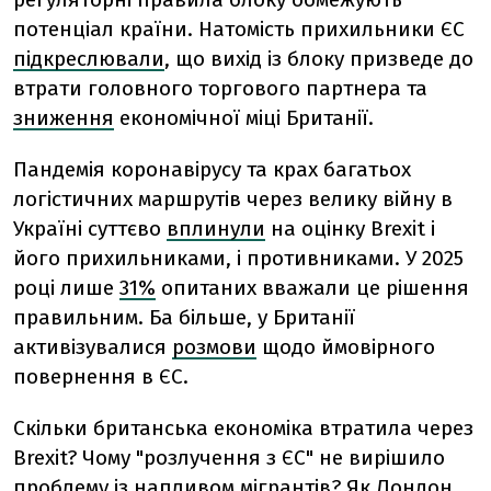
потенціал країни. Натомість прихильники ЄС
підкреслювали
, що вихід із блоку призведе до
втрати головного торгового партнера та
зниження
економічної міці Британії.
Пандемія коронавірусу та крах багатьох
логістичних маршрутів через велику війну в
Україні суттєво
вплинули
на оцінку Brexit і
його прихильниками, і противниками. У 2025
році лише
31%
опитаних вважали це рішення
правильним. Ба більше, у Британії
активізувалися
розмови
щодо ймовірного
повернення в ЄС.
Скільки британська економіка втратила через
Brexit? Чому "розлучення з ЄС" не вирішило
проблему із напливом мігрантів? Як Лондон