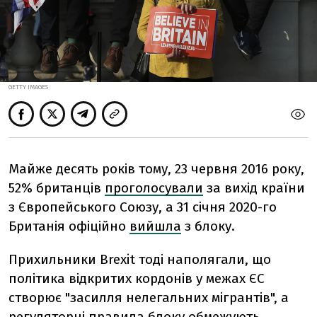
GETTY IMAGES
Майже десять років тому, 23 червня 2016 року,
52% британців
проголосували
за вихід країни
з Європейського Союзу, а 31 січня 2020-го
Британія офіційно
вийшла
з блоку.
Прихильники Brexit тоді наполягали, що
політика відкритих кордонів у межах ЄС
створює "засилля нелегальних мігрантів", а
регуляторні правила блоку обмежують