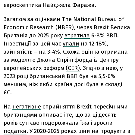
євроскептика Найджела Фаража.
Загалом за оцінками The National Bureau of
Economic Research (NBER), через Brexit Велика
Британія до 2025
року
втратила
6-8% ВВП.
Інвестиції за цей час
упали
на 12-18%,
зайнятість – на 3-4%. Схожа оцінка отримана
за моделлю Джона Спрінгфорда із Центру
європейських реформ
(CER)
. Згідно з нею, у
2023 році британський ВВП був на 5,5-6%
меншим, ніж якби країна досі була в складі
ЄС.
На
негативне
сприйняття Brexit пересічними
британцями впливає і те, що за ці десять
років суттєво подорожчала їжа і зросли
податки
. У 2020-2025 роках ціни на продукти в