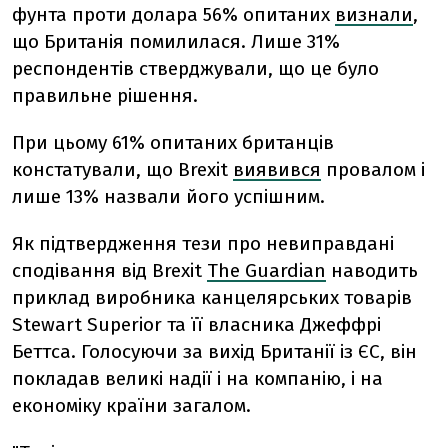
фунта проти долара 56% опитаних
визнали
,
що Британія помилилася. Лише 31%
респондентів стверджували, що це було
правильне рішення.
При цьому 61% опитаних британців
констатували, що Brexit
виявився
провалом і
лише 13% назвали його успішним.
Як підтвердження тези про невиправдані
сподівання від Brexit
The Guardian
наводить
приклад виробника канцелярських товарів
Stewart Superior та її власника Джеффрі
Беттса. Голосуючи за вихід Британії із ЄС, він
покладав великі надії і на компанію, і на
економіку країни загалом.