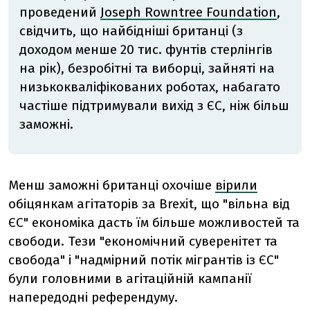
проведений
Joseph Rowntree Foundation
,
свідчить, що найбідніші британці (з
доходом менше 20 тис. фунтів стерлінгів
на рік), безробітні та виборці, зайняті на
низькокваліфікованих роботах, набагато
частіше підтримували вихід з ЄС, ніж більш
заможні.
Менш заможні британці охочіше
вірили
обіцянкам агітаторів за Brexit, що "вільна від
ЄС" економіка дасть їм більше можливостей та
свободи. Тези "економічний суверенітет та
свобода" і "надмірний потік мігрантів із ЄС"
були головними в агітаційній кампанії
напередодні референдуму.