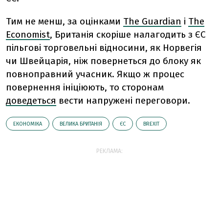
Тим не менш, за оцінками
The Guardian
і
The
Economist
, Британія скоріше налагодить з ЄС
пільгові торговельні відносини, як Норвегія
чи Швейцарія, ніж повернеться до блоку як
повноправний учасник. Якщо ж процес
повернення ініціюють, то сторонам
доведеться
вести напружені переговори.
ЕКОНОМІКА
ВЕЛИКА БРИТАНІЯ
ЄС
BREXIT
РЕКЛАМА: