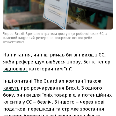
Через Brexit Британія втратила доступ до робочої сили ЄС, а
власний кадровий резерв не покриває всі потреби
ФОТО GETTY IMAGES
На питання, чи підтримав би він вихід з ЄС,
якби референдум відбувся знову, Беттс тепер
відповідає
категоричним "ні".
Інші опитані The Guardian компанії також
кажуть
про розчарування Brexit. З одного
боку, ринки для їхніх товарів є, а потенційних
клієнтів у ЄС – безліч. З іншого – через нові
податкові перешкоди та стрімке зростання
вартості імпорту на тлі девальвації фунта