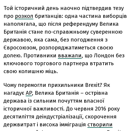
Той історичний день наочно підтвердив тезу
про
розкол
британців: одна частина виборців
наполягала, що після референдуму Велика
Британія стане по-справжньому суверенною
державою, яка сама, без погодження з
Євросоюзом, розпоряджатиметься своєю
долею. Противники
вважали
, що Лондон без
ключового торгового партнера втратить
свою колишню міць.
Чому перемогли прихильники Brexit? Як
нагадує
AP
, Велика Британія – острівна
держава із сильним почуттям власної
історичної важливості. До червня 2016 року
десятиліття деіндустріалізації, скорочення
держвитрат і висока імміграція
створили