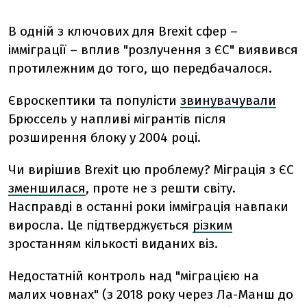
В одній з ключових для Brexit сфер –
імміграції – вплив "розлучення з ЄС" виявився
протилежним до того, що передбачалося.
Євроскептики та популісти
звинувачували
Брюссель у напливі мігрантів після
розширення блоку у 2004 році.
Чи вирішив Brexit цю проблему? Міграція з ЄС
зменшилася
, проте не з решти світу.
Насправді в останні роки імміграція навпаки
виросла. Це підтверджується
різким
зрос
танням
кількості виданих віз.
Недостатній контроль над "міграцією на
малих човнах" (з 2018 року через Ла-Манш до