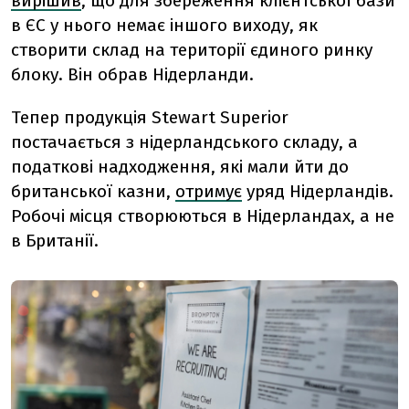
вирішив
, що для збереження клієнтської бази
в ЄС у нього немає іншого виходу, як
створити склад на території єдиного ринку
блоку. Він обрав Нідерланди.
Тепер продукція
Stewart Superior
постачається з нідерландського складу, а
податкові надходження, які мали йти до
британської казни,
отримує
уряд Нідерландів.
Робочі місця створюються в Нідерландах, а не
в Британії.