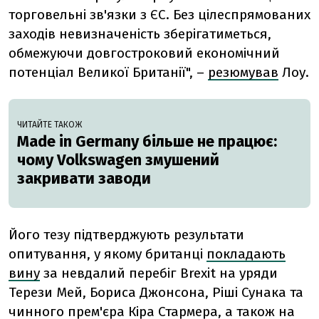
торговельні зв'язки з ЄС. Без цілеспрямованих
заходів невизначеність зберігатиметься,
обмежуючи довгостроковий економічний
потенціал Великої Британії", –
резюмував
Лоу.
ЧИТАЙТЕ ТАКОЖ
Made in Germany більше не працює:
чому Volkswagen змушений
закривати заводи
Його тезу підтверджують результати
опитування, у якому британці
покладають
вину
за невдалий перебіг Brexit на уряди
Терези Мей, Бориса Джонсона, Ріші Сунака та
чинного прем'єра Кіра Стармера, а також на