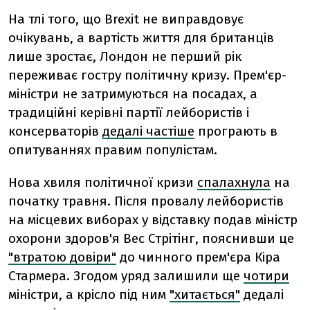
На тлі того, що Brexit не виправдовує
очікувань, а вартість життя для британців
лише зростає, Лондон не перший рік
переживає гостру політичну кризу. Прем'єр-
міністри не затримуються на посадах, а
традиційні керівні партії лейбористів і
консерваторів
дедалі частіше
програють в
опитуваннях правим популістам.
Нова хвиля політичної кризи
спалахнула
на
початку травня. Після провалу лейбористів
на місцевих виборах у відставку подав міністр
охорони здоров'я Вес Стрітінг, пояснивши це
"втратою довіри"
до чинного прем'єра Кіра
Стармера. Згодом уряд залишили ще
чотири
міністри, а крісло під ним
"хитається"
дедалі