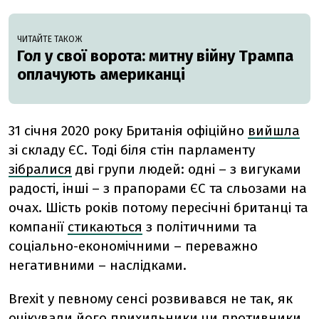
ЧИТАЙТЕ ТАКОЖ
Гол у свої ворота: митну війну Трампа
оплачують американці
31 січня 2020 року Британія офіційно
вийшла
зі складу ЄС. Тоді біля стін парламенту
зібралися
дві групи людей: одні – з вигуками
радості, інші – з прапорами ЄС та сльозами на
очах. Шість років потому пересічні британці та
компанії
стикаються
з політичними та
соціально-економічними – переважно
негативними – наслідками.
Brexit у певному сенсі розвивався не так, як
очікували його прихильники чи противники.