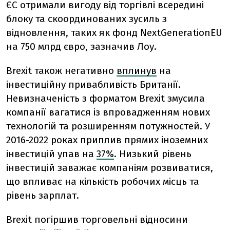
ЄС отримали вигоду від торгівлі всередині
блоку та скоординованих зусиль з
відновлення, таких як фонд NextGenerationEU
на 750 млрд євро, зазначив Лоу.
Brexit також негативно
вплинув
на
інвестиційну привабливість Британії.
Невизначеність з форматом Brexit змусила
компанії вагатися із впровадженням нових
технологій та розширенням потужностей. У
2016-2022 роках приплив прямих іноземних
інвестицій упав на
37%
. Низький рівень
інвестицій заважає компаніям розвиватися,
що впливає на кількість робочих місць та
рівень зарплат.
Brexit погіршив торговельні відносини