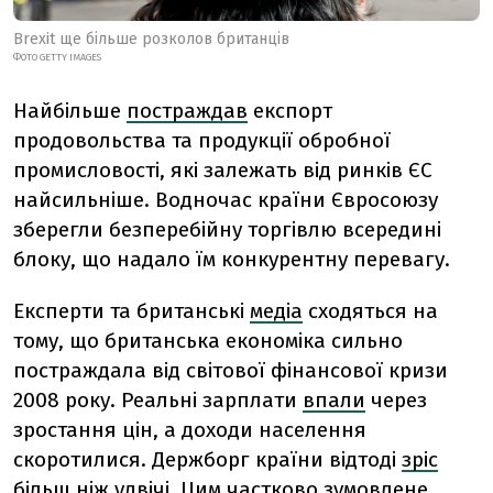
Brexit ще більше розколов британців
ФОТО GETTY IMAGES
Найбільше
постраждав
експорт
продовольства та продукції обробної
промисловості, які залежать від ринків ЄС
найсильніше. Водночас країни Євросоюзу
зберегли безперебійну торгівлю всередині
блоку, що надало їм конкурентну перевагу.
Експерти та британські
медіа
сходяться на
тому, що британська економіка сильно
постраждала від світової фінансової кризи
2008 року. Реальні зарплати
впали
через
зростання цін, а доходи населення
скоротилися. Держборг країни відтоді
зріс
більш ніж удвічі. Цим частково зумовлене