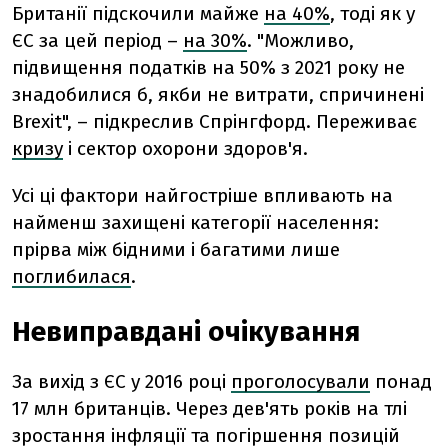
Британії підскочили майже
на 40%
, тоді як у
ЄС за цей період –
на 30%
. "Можливо,
підвищення податків на 50% з 2021 року не
знадобилися б, якби не витрати, спричинені
Brexit", – підкреслив Спрінгфорд. Переживає
кризу
і сектор охорони здоров'я.
Усі ці фактори найгостріше впливають на
найменш захищені категорії населення:
прірва між бідними і багатими лише
поглибилася
.
Невиправдані очікування
За вихід з ЄС у 2016 році
проголосували
понад
17 млн британців. Через дев'ять років на тлі
зростання інфляції та погіршення позицій