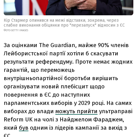
Кір Стармер опинився на межі відставки, зокрема, через
слабке виконання обіцянки про "перезапуск" відносин з ЄС
ФОТО GETTY IMAGES
За оцінками The Guardian, майже 90% членів
Лейбористської партії хотіли б скасувати
результати референдуму. Проте немає жодних
гарантій, що переможець
внутрішньопартійної боротьби вирішить
організувати новий плебісцит щодо
повернення в ЄС до наступних
парламентських виборів у 2029 році. На самих
виборах до влади
можуть прийти
ультраправі
Reform UK на чолі з Найджелом Фараджем,
який
був
одним із лідерів кампанії за вихід з
ЄС.