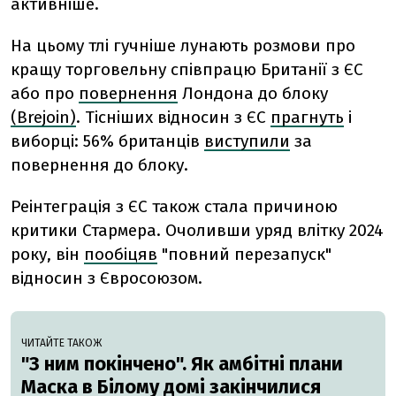
активніше.
На цьому тлі гучніше лунають розмови про
кращу торговельну співпрацю Британії з ЄС
або про
повернення
Лондона до блоку
(Brejoin)
. Тісніших відносин з ЄС
прагнуть
і
виборці: 56% британців
виступили
за
повернення до блоку.
Реінтеграція з ЄС також стала причиною
критики Стармера. Очоливши уряд влітку 2024
року, він
пообіцяв
"повний перезапуск"
відносин з Євросоюзом.
ЧИТАЙТЕ ТАКОЖ
"З ним покінчено". Як амбітні плани
Маска в Білому домі закінчилися