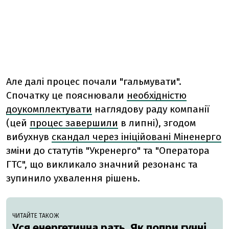
Але далі процес почали "гальмувати".
Спочатку це пояснювали
необхідністю
доукомплектувати
наглядову раду компанії
(цей
процес завершили
в липні), згодом
вибухнув
скандал через ініційовані Міненерго
зміни до статутів "Укренерго" та "Оператора
ГТС", що викликало значний резонанс та
зупинило ухвалення рішень.
ЧИТАЙТЕ ТАКОЖ
Уся енергетична рать. Як попри гучні