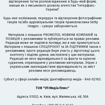
відтворенню та/чи розповсюдженню в будь-якій формі,
інакше як з письмового дозволу агентства "Інтерфакс-
Україна".
Будь-яке копіювання, передрук та відтворення фотографічних
творів та/або аудіовізуальних творів правовласника Getty
Images - суворо забороняється.
Матеріали з плашкою PROMOTED, НОВИНИ КОМПАНІЙ та
ПОЗИЦІЯ є рекламними та публікуються на правах реклами.
Редакція може не поділяти погляди, які в них промотуються.
Матеріали з плашкою СПЕЦПРОЄКТ та ЗА ПІДТРИМКИ також є
рекламними, проте редакція бере участь у підготовці цього
контенту і поділяє думки, висловлені у цих матеріалах.
Редакція не несе відповідальності за факти та оціночні
судження, оприлюднені у рекламних матеріалах. Згідно з
українським законодавством відповідальність за зміст
реклами несе рекламодавець.
Cубєкт у сфері онлайн-медіа; ідентифікатор медіа - R40-02163.
ТОВ "УП Медіа Плюс"
Адреса: 01032, м. Київ, вул. Жилянська, 48, 50А