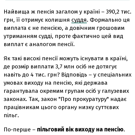
Найвища ж пенсія загалом у країні – 390,2 тис.
грн, її отримує колишня
суддя
. Формально ця
виплата є не пенсією, а довічним грошовим
утриманням судді, проте фактично цей вид
виплат є аналогом пенсії.
Як такі високі пенсії можуть існувати в країні,
де розмір виплати 3,7 млн осіб не дотягує
навіть до 4 тис. грн? Відповідь – у спеціальних
умовах виходу на пенсію, які держава
гарантувала окремим групам осіб у галузевих
законах. Так, закон "Про прокуратуру" надає
працівникам цього органу низку суттєвих
пільг.
По-перше –
пільговий вік виходу на пенсію
.