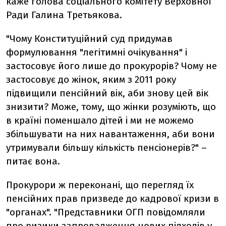
каже голова соціального комітету Верховної
Ради Галина Третьякова.
"Чому Конституційний суд придумав
формулювання "легітимні очікування" і
застосовує його лише до прокурорів? Чому не
застосовує до жінок, яким з 2011 року
підвищили пенсійний вік, аби знову цей вік
знизити? Може, тому, що жінки розуміють, що
в країні поменшало дітей і ми не можемо
збільшувати на них навантаження, аби вони
утримували більшу кількість пенсіонерів?" –
питає вона.
Прокурори ж переконані, що перегляд їх
пенсійних прав призведе до кадрової кризи в
"органах". "Представники ОГП повідомляли
про ризики запровадження нових підходів у