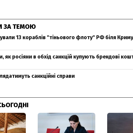
И ЗА ТЕМОЮ
ували 13 кораблів "тіньового флоту" РФ біля Криму 
и, як росіяни в обхід санкцій купують брендові кош
глядатимуть санкційні справи
СЬОГОДНІ