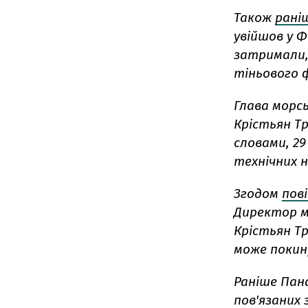
Також
рані
увійшов у Ф
затримали,
тіньового 
Глава морс
Крістьян Тр
словами, 29
технічних н
Згодом
пов
Директор м
Крістьян Тр
може покин
Раніше Пан
пов'язаних 