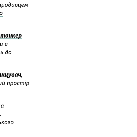
 продавцем
о
 танкер
и в
ь до
нищувач
,
ий простір
на
,
ького