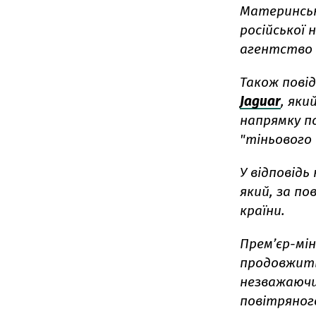
Материнськ
російської 
агентство 
Також пові
Jaguar
, яки
напрямку п
"тіньового
У відповідь 
який, за по
країни.
Премʼєр-мін
продовжить
незважаючи
повітряног