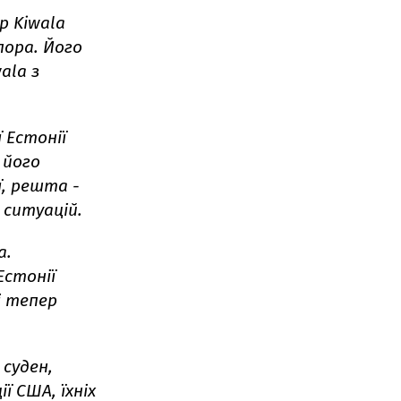
р Kiwala
пора. Його
ala з
 Естонії
 його
ї, решта -
 ситуацій.
a.
стонії
і тепер
 суден,
ї США, їхніх