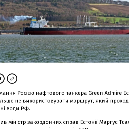
мання Росією нафтового танкера Green Admire Ес
ільше не використовувати маршрут, який проход
ні води РФ.
ив міністр закордонних справ Естонії Маргус Тса