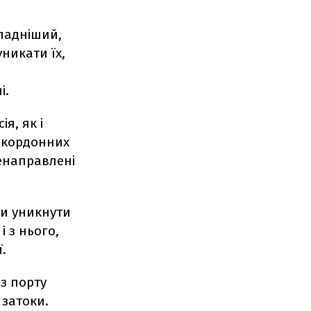
ладніший,
уникати їх,
і.
я, як і
закордонних
ренаправлені
би уникнути
і з нього,
.
з порту
 затоки.