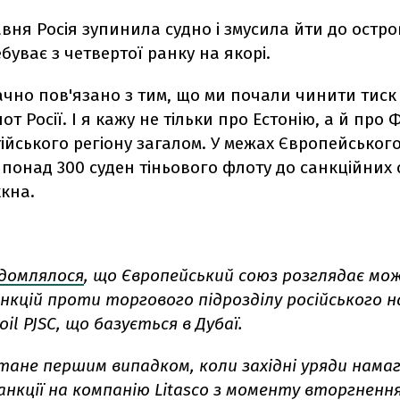
авня Росія зупинила судно і змусила йти до остро
ебуває з четвертої ранку на якорі.
ачно пов'язано з тим, що ми почали чинити тиск
от Росії. І я кажу не тільки про Естонію, а й про 
ійського регіону загалом. У межах Європейськог
понад 300 суден тіньового флоту до санкційних с
кна.
ідомлялося
, що Європейський союз розглядає мо
анкцій проти торгового підрозділу російського
oil PJSC, що базується в Дубаї.
стане першим випадком, коли західні уряди нам
нкції на компанію Litasco з моменту вторгнення 