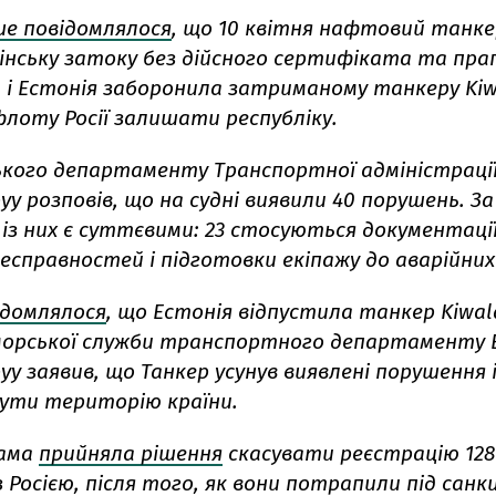
ше повідомлялося
, що 10 квітня нафтовий танке
інську затоку без дійсного сертифіката та пра
 і Естонія заборонила затриманому танкеру Kiw
флоту Росії залишати республіку.
ького департаменту Транспортної адміністрації
уу розповів, що на судні виявили 40 порушень. За
 із них є суттєвими: 23 стосуються документаці
есправностей і підготовки екіпажу до аварійних
ідомлялося
, що Естонія відпустила танкер Kiwal
орської служби транспортного департаменту Е
уу заявив, що Танкер усунув виявлені порушення 
ути територію країни.
ама
прийняла рішення
скасувати реєстрацію 128
з Росією, після того, як вони потрапили під санкці