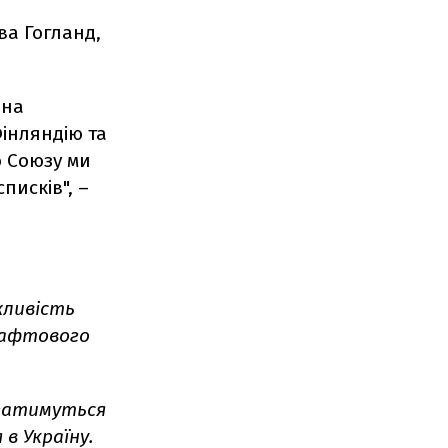
ва Гогланд,
 на
Фінляндію та
о Союзу ми
писків", –
жливість
 нафтового
агатимуться
в Україну.