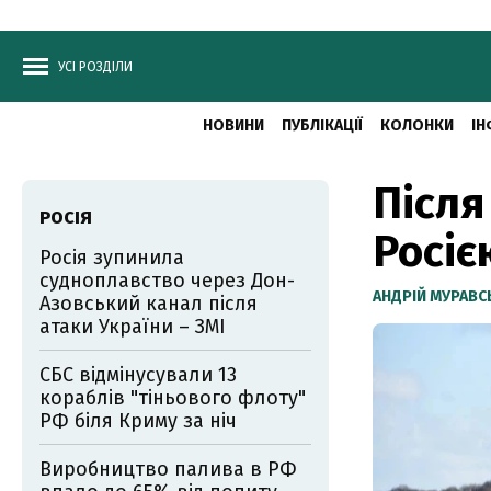
УСІ РОЗДІЛИ
НОВИНИ
ПУБЛІКАЦІЇ
КОЛОНКИ
ІН
Після
РОСІЯ
Росіє
Росія зупинила
судноплавство через Дон-
АНДРІЙ МУРАВ
Азовський канал після
атаки України – ЗМІ
СБС відмінусували 13
кораблів "тіньового флоту"
РФ біля Криму за ніч
Виробництво палива в РФ