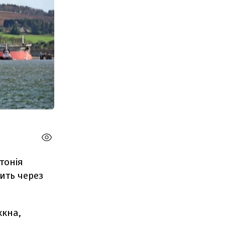
тонія
ить через
хкна,