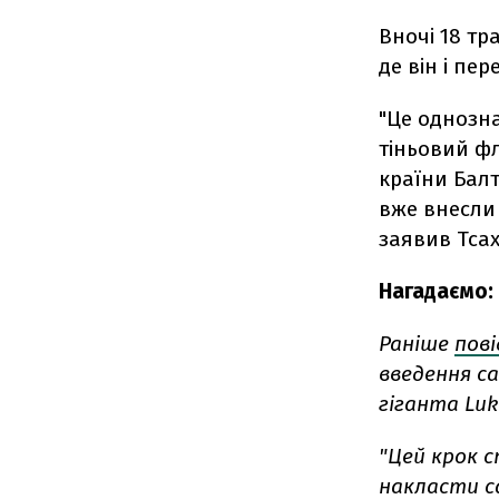
Вночі 18 тр
де він і пер
"Це однозн
тіньовий фл
країни Балт
вже внесли 
заявив Тсах
Нагадаємо:
Раніше
пов
введення с
гіганта Luk
"Цей крок 
накласти са