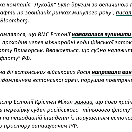
а компанія "Лукойл" була другим за величиною
нафти на зовнішніх ринках минулого року",
писал
Bloomberg.
домлялося, що ВМС Естонії
намагалися зупинити
й проходив через міжнародні води Фінської заток
орту Приморськ. Вважається, що судно належит
 флоту" РФ.
на дії естонських військових Росія
направила ви
відомленням естонської армії, порушив повітрян
істр Естонії Крістен Міхал
заявив
, що його краї
 перевірку суден російського "тіньового флоту"
 на нещодавній інцидент із порушенням естонс
о простору винищувачем РФ.