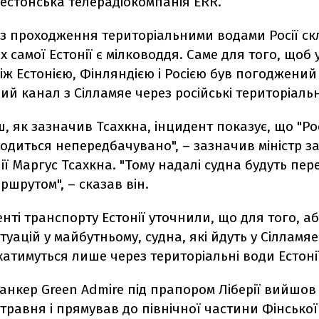
естонська телерадіокомпанія ERR.
з проходження територіальними водами Росії ск
х самої Естонії є мілководдя. Саме для того, щоб 
іж Естонією, Фінляндією і Росією був погоджений
й канал з Сілламяе через російські територіальн
, як зазначив Тсахкна, інцидент показує, що "Росі
одиться непередбачувано", – зазначив міністр 
ії Маргус Тсахкна. "Тому надалі судна будуть пе
ршрутом", – сказав він.
нті транспорту Естонії уточнили, що для того, а
туацій у майбутньому, судна, які йдуть у Сілламяе 
хатимуться лише через територіальні води Естонії
нкер Green Admire під прапором Ліберії вийшов 
 травня і прямував до північної частини Фінської