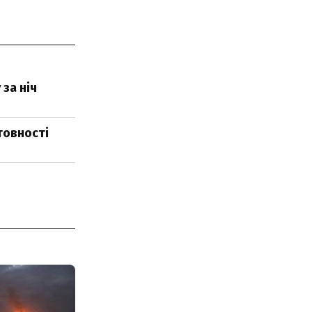
за ніч
товності