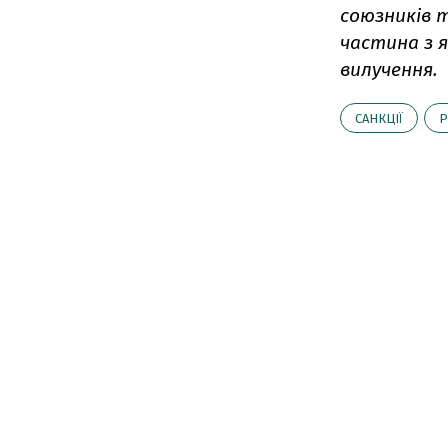
союзників 
частина з я
вилучення.
САНКЦІЇ
Р