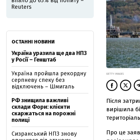
впало до 65% від попиту –
Reuters
ОСТАННІ НОВИНИ
Україна уразила ще два НПЗ
у Росії – Генштаб
Україна пройшла рекордну
GETTY IMAGES
серпневу спеку без
відключень – Шмигаль
РФ знищила важливі
Після затри
склади Фори: клієнти
вирішила б
скаржаться на порожні
територіаль
полиці
Про це заяв
Сизранський НПЗ знову