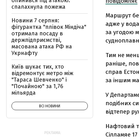
опинився під атакою:
повідомляє
спалахнула пожежа
Маршрут бе
Новини 7 серпня:
адже у вода
фігурантка "плівок Міндіча"
за угодою м
отримала посаду в
держпідприємстві,
судноплавни
масована атака РФ на
Укрнафту
Тим не менш
раніше, пов
Київ шукає тих, хто
справ Естон
відремонтує метро між
"Тараса Шевченко" і
за іншим ма
"Почайною" за 1,76
мільярда
У Департаме
подібних си
ВСІ НОВИНИ
відтепер ру
Нафтовий та
РЕКЛАМА:
Сілламяе 17