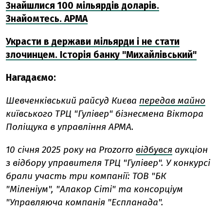
Знайшлися 100 мільярдів доларів.
Знайомтесь. АРМА
Украсти в держави мільярди і не стати
злочинцем. Історія банку "Михайлівський"
Нагадаємо:
Шевченківський райсуд Києва
передав майно
київського ТРЦ "Гулівер" бізнесмена Віктора
Поліщука в управління АРМА.
10 січня 2025 року на Prozorro
відбувся
аукціон
з відбору управителя ТРЦ "Гулівер". У конкурсі
брали участь три компанії: ТОВ "БК
"Міленіум", "Алакор Сіті" та консорціум
"Управляюча компанія "Еспланада".