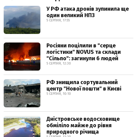
У РФ атака дронів зупинила ще
один великий НПЗ
5 СЕРПНЯ, 17:55
Росіяни поцілили в "серце
логістики" NOVUS та склади
"Сільпо": загинули 6 людей
5 СЕРПНЯ, 12:30
РФ знищила сортувальний
центр "Нової пошти" в Києві
5 СЕРПНЯ, 10:10
Дністровське водосховище
обміліло майже до рівня
природного річища
5 СЕРПНЯ, 13:20