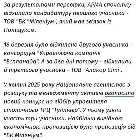
За результатами перевірки, АРМА спочатку
відхилило кандидатуру першого учасника -
ТОВ "БК "Міленіум", який мав зв’язок із
Поліщуком.
18 березня було відхилено другого учасника -
консорціум "Управляюча компанія
"Еспланада". А за два дні потому - відхилили
й третього учасника - ТОВ "Алакор Сіті".
У квітні 2025 року Національне агентство з
розшуку та менеджменту активів
оголосило
новий конкурс на відбір управителя
столичного ТРЦ "Гуллівер".
У ньому узяли
участь три учасники. Найбільш вигідною
економічною пропозицією була пропозиція від
"БК Міленіум".