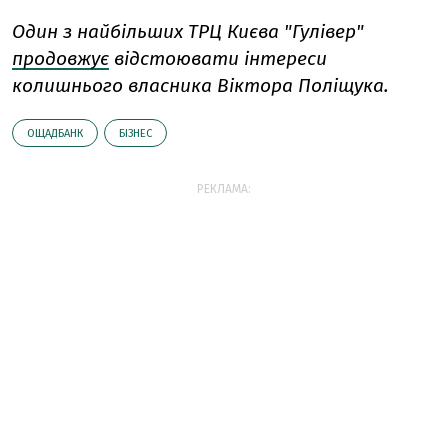
Один з найбільших ТРЦ Києва "Гулівер"
продовжує
відстоювати інтереси
колишнього власника Віктора Поліщука.
ОЩАДБАНК
БІЗНЕС
РЕКЛАМА: